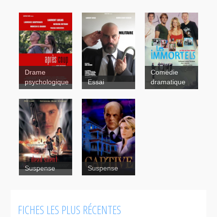
Drame
Comédie
Après coup
Les
psychologique
Essai
dramatique
immortels
Le
militaire
Suspense
Suspense
FICHES LES PLUS RÉCENTES