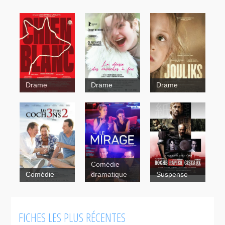
Drame
Drame
Drame
La
Comédie
déesse des
Le
Comédie
dramatique
Suspense
mouches à
mirage
feu
Les 3 p'tits
cochons 2
Roche
FICHES LES PLUS RÉCENTES
Papier