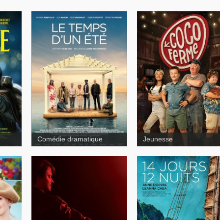
Contes pour
h et
tous
r
Comédie dramatique
Jeunesse