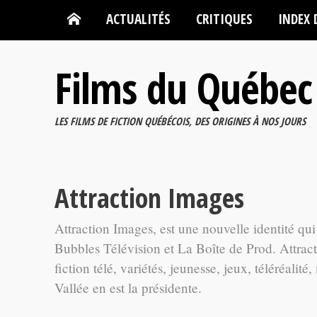
ACTUALITÉS
CRITIQUES
INDEX 
Films du Québec
LES FILMS DE FICTION QUÉBÉCOIS, DES ORIGINES À NOS JOURS
Attraction Images
Attraction Images, est une nouvelle identité q
Bubbles Télévision et La Boîte de Prod. Attrac
fiction télé, variétés, jeunesse, jeux, téléréal
Vallée en est la présidente.