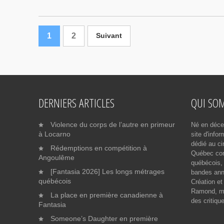
1
2
Suivant
DERNIERS ARTICLES
QUI SO
Violence du corps de l’autre en primeur
Né en déce
à Locarno
site d'info
dédié au ci
Rédemptions en compétition à
Québec cont
Angoulême
québécois, 
[Fantasia 2026] Les longs métrages
bandes ann
québécois
Création et
Ramond, me
La place en première canadienne à
des critiqu
Fantasia
Someone’s Daughter en première