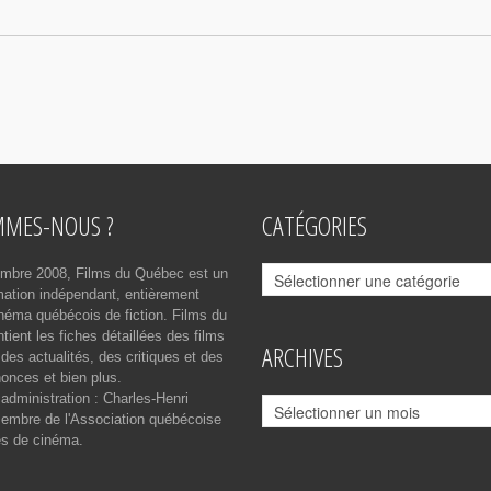
MMES-NOUS ?
CATÉGORIES
Catégories
mbre 2008, Films du Québec est un
rmation indépendant, entièrement
néma québécois de fiction. Films du
ient les fiches détaillées des films
ARCHIVES
des actualités, des critiques et des
onces et bien plus.
 administration : Charles-Henri
Archives
mbre de l'Association québécoise
es de cinéma.