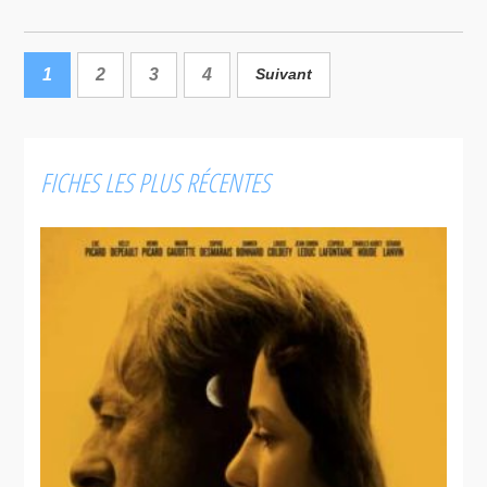
1
2
3
4
Suivant
Un
Le
paradis pour
problème
Écartée
tous
d'infiltration
FICHES LES PLUS RÉCENTES