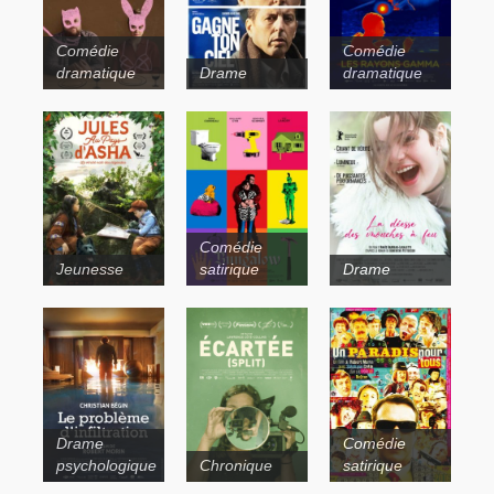
Comédie
Comédie
dramatique
Drame
dramatique
Comédie
Jeunesse
satirique
Drame
Viking
Le plongeur
Drame
Comédie
psychologique
Chronique
satirique