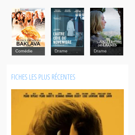
Comédie
Drame
Drame
FICHES LES PLUS RÉCENTES
L'autre côté
de
novembre