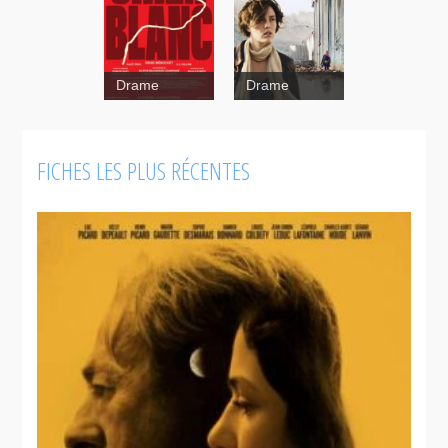
Drame
Drame
Incendies
La vallée
FICHES LES PLUS RÉCENTES
des larmes
La
déesse des
mouches à
feu