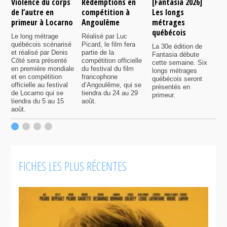
Violence du corps
Rédemptions en
[Fantasia 2026]
L
de l’autre en
compétition à
Les longs
p
primeur à Locarno
Angoulême
métrages
c
québécois
F
Le long métrage
Réalisé par Luc
québécois scénarisé
Picard, le film fera
La 30e édition de
A
et réalisé par Denis
partie de la
Fantasia débute
p
Côté sera présenté
compétition officielle
cette semaine. Six
p
en première mondiale
du festival du film
longs métrages
F
et en compétition
francophone
québécois seront
S
officielle au festival
d’Angoulême, qui se
présentés en
s
de Locarno qui se
tiendra du 24 au 29
primeur.
p
tiendra du 5 au 15
août.
q
août.
p
c
F
FICHES LES PLUS RÉCENTES