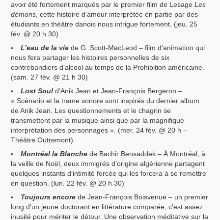
avoir été fortement marqués par le premier film de Lesage
Les
démons
, cette histoire d’amour interprétée en partie par des
étudiants en théâtre danois nous intrigue fortement. (jeu. 25
fév. @ 20 h 30)
L’eau de la vie
de G. Scott-MacLeod – film d’animation qui
nous fera partager les histoires personnelles de six
contrebandiers d’alcool au temps de la Prohibition américaine.
(sam. 27 fév. @ 21 h 30)
Lost Soul
d’Anik Jean et Jean-François Bergeron –
« Scénario et la trame sonore sont inspirés du dernier album
de Anik Jean. Les questionnements et le chagrin se
transmettent par la musique ainsi que par la magnifique
interprétation des personnages ». (mer. 24 fév. @ 20 h –
Théâtre Outremont)
Montréal la Blanche
de Bachir Bensaddek – À Montréal, à
la veille de Noël, deux immigrés d’origine algérienne partagent
quelques instants d’intimité forcée qui les forcera à se remettre
en question. (lun. 22 fév. @ 20 h 30)
Toujours encore
de Jean-François Boisvenue – un premier
long d’un jeune doctorant en littérature comparée, c’est assez
inusité pour mériter le détour. Une observation méditative sur la