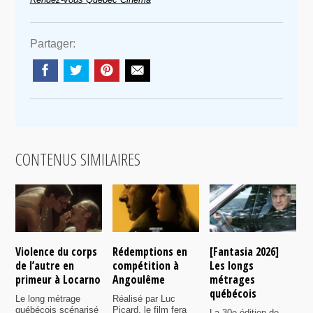
Partager:
CONTENUS SIMILAIRES
Violence du corps
Rédemptions en
[Fantasia 2026]
L
de l’autre en
compétition à
Les longs
p
primeur à Locarno
Angoulême
métrages
c
québécois
F
Le long métrage
Réalisé par Luc
québécois scénarisé
Picard, le film fera
La 30e édition de
A