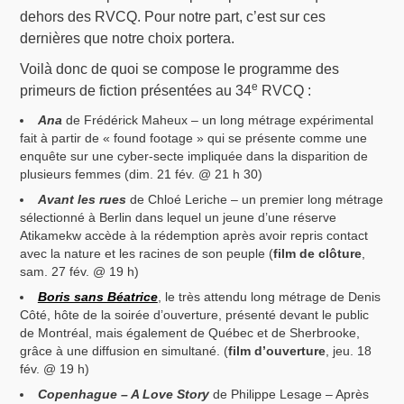
dehors des RVCQ. Pour notre part, c’est sur ces
dernières que notre choix portera.
Voilà donc de quoi se compose le programme des
e
primeurs de fiction présentées au 34
RVCQ :
Ana
de Frédérick Maheux – un long métrage expérimental
fait à partir de « found footage » qui se présente comme une
enquête sur une cyber-secte impliquée dans la disparition de
plusieurs femmes (dim. 21 fév. @ 21 h 30)
Avant les rues
de Chloé Leriche – un premier long métrage
sélectionné à Berlin dans lequel un jeune d’une réserve
Atikamekw accède à la rédemption après avoir repris contact
avec la nature et les racines de son peuple (
film de clôture
,
sam. 27 fév. @ 19 h)
Boris sans Béatrice
, le très attendu long métrage de Denis
Côté, hôte de la soirée d’ouverture, présenté devant le public
de Montréal, mais également de Québec et de Sherbrooke,
grâce à une diffusion en simultané. (
film d’ouverture
, jeu. 18
fév. @ 19 h)
Copenhague – A Love Story
de Philippe Lesage – Après