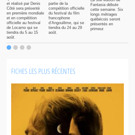
et réalisé par Denis
partie de la
Fantasia débute
p
Côté sera présenté
compétition officielle
cette semaine. Six
p
en première mondiale
du festival du film
longs métrages
F
et en compétition
francophone
québécois seront
S
officielle au festival
d’Angoulême, qui se
présentés en
s
de Locarno qui se
tiendra du 24 au 29
primeur.
p
tiendra du 5 au 15
août.
q
août.
p
c
F
FICHES LES PLUS RÉCENTES