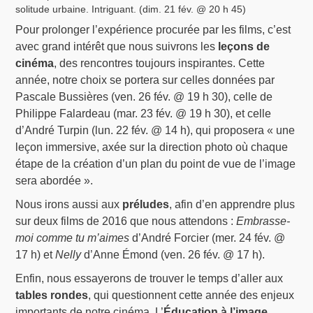
solitude urbaine. Intriguant. (dim. 21 fév. @ 20 h 45)
Pour prolonger l’expérience procurée par les films, c’est
avec grand intérêt que nous suivrons les
leçons de
cinéma
, des rencontres toujours inspirantes. Cette
année, notre choix se portera sur celles données par
Pascale Bussières (ven. 26 fév. @ 19 h 30), celle de
Philippe Falardeau (mar. 23 fév. @ 19 h 30), et celle
d’André Turpin (lun. 22 fév. @ 14 h), qui proposera « une
leçon immersive, axée sur la direction photo où chaque
étape de la création d’un plan du point de vue de l’image
sera abordée ».
Nous irons aussi aux
préludes
, afin d’en apprendre plus
sur deux films de 2016 que nous attendons :
Embrasse-
moi comme tu m’aimes
d’André Forcier (mer. 24 fév. @
17 h) et
Nelly
d’Anne Émond (ven. 26 fév. @ 17 h).
Enfin, nous essayerons de trouver le temps d’aller aux
tables rondes
, qui questionnent cette année des enjeux
importants de notre cinéma. L’
Éducation à l’image