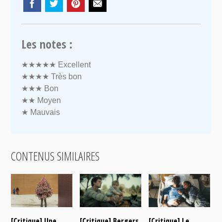
Les notes :
★★★★★
Excellent
★★★★
Très bon
★★★
Bon
★★
Moyen
★
Mauvais
CONTENUS SIMILAIRES
[Critique] Une
[Critique] Bergers
[Critique] Le
[