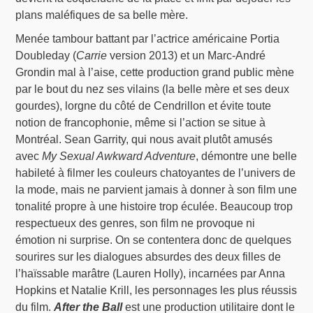
plans maléfiques de sa belle mère.
Menée tambour battant par l’actrice américaine Portia
Doubleday (
Carrie
version 2013) et un Marc-André
Grondin mal à l’aise, cette production grand public mène
par le bout du nez ses vilains (la belle mère et ses deux
gourdes), lorgne du côté de Cendrillon et évite toute
notion de francophonie, même si l’action se situe à
Montréal. Sean Garrity, qui nous avait plutôt amusés
avec
My Sexual Awkward Adventure
, démontre une belle
habileté à filmer les couleurs chatoyantes de l’univers de
la mode, mais ne parvient jamais à donner à son film une
tonalité propre à une histoire trop éculée. Beaucoup trop
respectueux des genres, son film ne provoque ni
émotion ni surprise. On se contentera donc de quelques
sourires sur les dialogues absurdes des deux filles de
l’haïssable marâtre (Lauren Holly), incarnées par Anna
Hopkins et Natalie Krill, les personnages les plus réussis
du film.
After the Ball
est une production utilitaire dont le