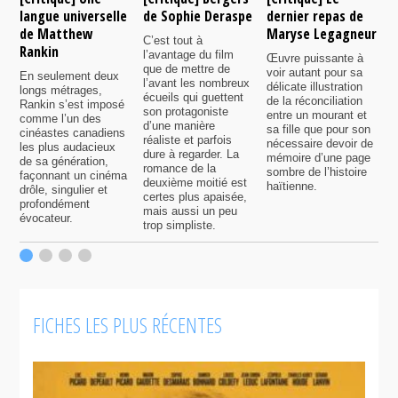
langue universelle
de Sophie Deraspe
dernier repas de
A
de Matthew
Maryse Legagneur
F
C’est tout à
Rankin
l’avantage du film
Œuvre puissante à
U
que de mettre de
voir autant pour sa
s
En seulement deux
l’avant les nombreux
délicate illustration
a
longs métrages,
écueils qui guettent
de la réconciliation
p
Rankin s’est imposé
son protagoniste
entre un mourant et
t
comme l’un des
d’une manière
sa fille que pour son
j
cinéastes canadiens
réaliste et parfois
nécessaire devoir de
a
les plus audacieux
dure à regarder. La
mémoire d’une page
d
de sa génération,
romance de la
sombre de l’histoire
g
façonnant un cinéma
deuxième moitié est
haïtienne.
drôle, singulier et
certes plus apaisée,
profondément
mais aussi un peu
évocateur.
trop simpliste.
FICHES LES PLUS RÉCENTES