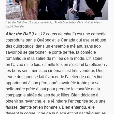
After the Ball (Les 12 coups de minuit) : Portia Doubleday, Chris Noth et Marc-
André Grondin
After the Ball
(
Les 12 coups de minuit
) est une comédie
coproduite par le Québec et le Canada qui use et abuse
des quiproquos, dans un ensemble mêlant, sans trop
savoir où se garrocher, le conte de fée, la comédie
romantique et la satire du milieu de la mode. L’histoire,
on l’a vue mille fois, et mille fois on s’est fait la réflexion :
les bons sentiments au cinéma c’est très vendeur. Une
jeune designer se fait évincer de l’atelier de confection
appartenant à son père, après avoir été trahie par sa
belle-mère prête à tout pour prendre le contrôle de la
compagnie aidée de ses deux filles. Bien décidée à
obtenir sa revanche, elle réintègre l’entreprise sous une
fausse identité (et en homme!). Bien entendu, elle
devient la coqueluche de la place et finit par déjouer les