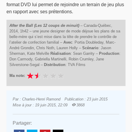
format DVD lui permet de rejoindre un terrain de jeu plus
en rapport avec ses prétentions.
After the Ball (Les 12 coups de minuit)
– Canada-Québec,
2014, 1h42 – une jeune designer de mode déjoue les plans de sa
belle-mère qui s’est mise dans la tête de prendre le contrôle de
l’atelier de confection familial –
Avec
: Portia Doubleday, Marc-
André Grondin, Chris Noth, Lauren Holly –
Scénario
: Jason
Sherman, Kate Melville
Réalisation
: Sean Garrity –
Production
:
Don Carmody, Gabriella Martinelli, Robin Crumley, Jane
Silverstone-Segal –
Distribution
: TVA Films
Ma note:
Par : Charles-Henri Ramond
Publication : 23 juin 2015
Mise à jour : 19 juin 2015, 22:09
3868
Partager: