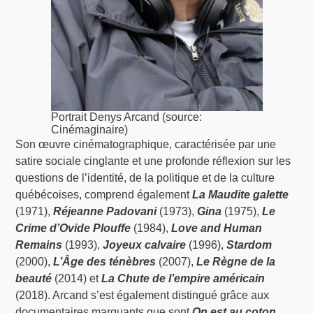
Portrait Denys Arcand (source:
Cinémaginaire)
Son œuvre cinématographique, caractérisée par une
satire sociale cinglante et une profonde réflexion sur les
questions de l’identité, de la politique et de la culture
québécoises, comprend également
La Maudite galette
(1971),
Réjeanne Padovani
(1973),
Gina
(1975),
Le
Crime d’Ovide Plouffe
(1984),
Love and Human
Remains
(1993),
Joyeux calvaire
(1996),
Stardom
(2000),
L’Âge des ténèbres
(2007),
Le Règne de la
beauté
(2014) et
La Chute de l’empire américain
(2018). Arcand s’est également distingué grâce aux
documentaires marquants que sont
On est au coton