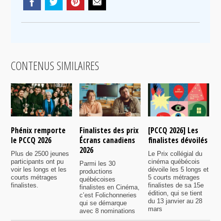
CONTENUS SIMILAIRES
Phénix remporte
Finalistes des prix
[PCCQ 2026] Les
[
le PCCQ 2026
Écrans canadiens
finalistes dévoilés
l
2026
é
Plus de 2500 jeunes
Le Prix collégial du
participants ont pu
cinéma québécois
Parmi les 30
C
voir les longs et les
dévoile les 5 longs et
productions
c
courts métrages
5 courts métrages
québécoises
a
finalistes.
finalistes de sa 15e
finalistes en Cinéma,
m
édition, qui se tient
c’est Folichonneries
d
du 13 janvier au 28
qui se démarque
r
mars
avec 8 nominations