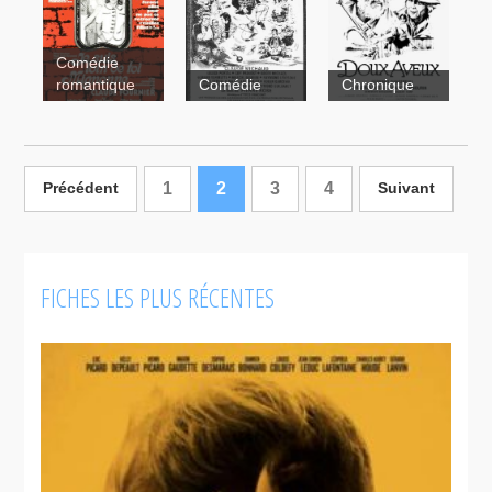
Comédie
romantique
Comédie
Chronique
Je suis loin
de toi
Doux
Mignonne
1
2
3
4
Précédent
Suivant
aveux
FICHES LES PLUS RÉCENTES