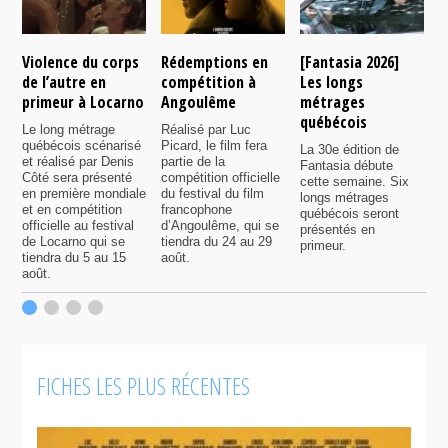
Violence du corps
Rédemptions en
[Fantasia 2026]
L
de l’autre en
compétition à
Les longs
p
primeur à Locarno
Angoulême
métrages
c
québécois
F
Le long métrage
Réalisé par Luc
québécois scénarisé
Picard, le film fera
La 30e édition de
A
et réalisé par Denis
partie de la
Fantasia débute
p
Côté sera présenté
compétition officielle
cette semaine. Six
p
en première mondiale
du festival du film
longs métrages
F
et en compétition
francophone
québécois seront
S
officielle au festival
d’Angoulême, qui se
présentés en
s
de Locarno qui se
tiendra du 24 au 29
primeur.
p
tiendra du 5 au 15
août.
q
août.
p
c
F
FICHES LES PLUS RÉCENTES