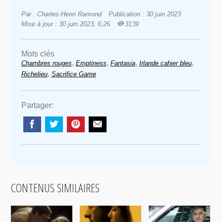
Par : Charles-Henri Ramond
Publication : 30 juin 2023
Mise à jour : 30 juin 2023, 6:26
3139
Mots clés
,
,
,
,
Chambres rouges
Emptiness
Fantasia
Irlande cahier bleu
,
Richelieu
Sacrifice Game
Partager:
CONTENUS SIMILAIRES