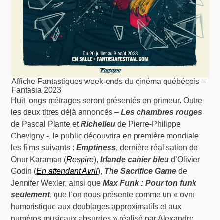
Affiche Fantastiques week-ends du cinéma québécois –
Fantasia 2023
Huit longs métrages seront présentés en primeur. Outre
les deux titres déjà annoncés –
Les chambres rouges
de Pascal Plante et
Richelieu
de Pierre-Philippe
Chevigny -, le public découvrira en première mondiale
les films suivants :
Emptiness
, dernière réalisation de
Onur Karaman (
Respire
),
Irlande cahier bleu
d’Olivier
Godin (
En attendant Avril
),
The Sacrifice Game
de
Jennifer Wexler, ainsi que
Max Funk : Pour ton funk
seulement
, que l’on nous présente comme un « ovni
humoristique aux doublages approximatifs et aux
numéros musicaux absurdes » réalisé par Alexandre