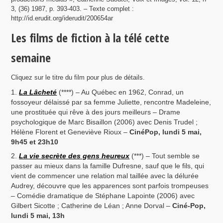
3, (36) 1987, p. 393-403. – Texte complet :
http://id.erudit.org/iderudit/200654ar
Les films de fiction à la télé cette
semaine
Cliquez sur le titre du film pour plus de détails.
La Lâcheté
(****) – Au Québec en 1962, Conrad, un
fossoyeur délaissé par sa femme Juliette, rencontre Madeleine,
une prostituée qui rêve à des jours meilleurs – Drame
psychologique de Marc Bisaillon (2006) avec Denis Trudel ;
Hélène Florent et Geneviève Rioux –
CinéPop, lundi 5 mai,
9h45 et 23h10
La vie secrète des gens heureux
(***) – Tout semble se
passer au mieux dans la famille Dufresne, sauf que le fils, qui
vient de commencer une relation mal taillée avec la délurée
Audrey, découvre que les apparences sont parfois trompeuses
– Comédie dramatique de Stéphane Lapointe (2006) avec
Gilbert Sicotte ; Catherine de Léan ; Anne Dorval –
Ciné-Pop,
lundi 5 mai, 13h