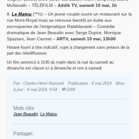
McIlwraith – TÉLÉFILM –
Addik TV, samedi 10 mai, 1h
Le Matou
(**½) – Un jeune couple ouvre un restaurant sur la
rue Mont-Royal mais se retrouve bientôt en butte aux
escroqueries de l’énigmatique Ratablavaski – Comédie
dramatique de Jean Beaudin avec Serge Dupire, Monique
Spaziani, Jean Carmet –
ARTV, samedi 10 mai, 13h00
Horaire fourni à titre indicatif, sujet à changement sans préavis de la
part des télédiffuseurs
Un film annoncé à 1h30 du matin dans la nuit du samedi au
dimanche est classé ici à dimanche et non à samedi.
Par : Charles-Henri Ramond
Publication : 4 mai 2014
Mise
à jour : 4 mai 2014, 9:54
2299
Mots clés
,
Jean Beaudin
Le Matou
Partager: