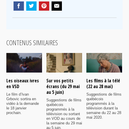
CONTENUS SIMILAIRES
Les oiseaux ivres
Sur vos petits
Les films à la télé
N
en VSD
écrans (du 29 mai
(22 au 28 mai)
d
au 5 juin)
Le film d’Ivan
Suggestions de films
P
Grbovic sortira en
québécois
p
Suggestions de films
vidéo à la demande
programmés à la
q
québécois
le 18 janvier
télévision durant la
s
programmés à la
prochain.
semaine du 22 au 28
d
télévision ou sortant
mai 2020.
l
en VOD au cours de
la semaine du 29 mai
au 5 juin.