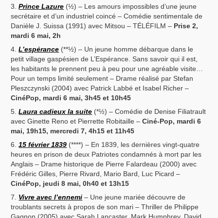
Prince Lazure
(½) – Les amours impossibles d’une jeune
secrétaire et d’un industriel coincé – Comédie sentimentale de
Danièle J. Suissa (1991) avec Mitsou – TÉLÉFILM –
Prise 2,
mardi 6 mai, 2h
L’espérance
(**½) – Un jeune homme débarque dans le
petit village gaspésien de L’Espérance. Sans savoir qui il est,
les habitants le prennent peu à peu pour une agréable visite…
Pour un temps limité seulement – Drame réalisé par Stefan
Pleszczynski (2004) avec Patrick Labbé et Isabel Richer –
CinéPop, mardi 6 mai, 3h45 et 10h45
Laura cadieux la suite
(*½) – Comédie de Denise Filiatrault
avec Ginette Reno et Pierrette Robitaille –
Ciné-Pop, mardi 6
mai, 19h15, mercredi 7, 4h15 et 11h45
15 février 1839
(****) – En 1839, les dernières vingt-quatre
heures en prison de deux Patriotes condamnés à mort par les
Anglais – Drame historique de Pierre Falardeau (2000) avec
Frédéric Gilles, Pierre Rivard, Mario Bard, Luc Picard –
CinéPop, jeudi 8 mai, 0h40 et 13h15
Vivre avec l’ennemi
– Une jeune mariée découvre de
troublants secrets à propos de son mari – Thriller de Philippe
Gagnon (2005) avec Sarah Lancaster, Mark Humphrey, David