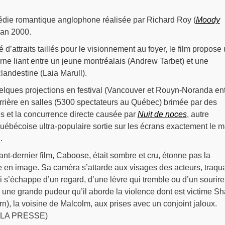
die romantique anglophone réalisée par Richard Roy (
Moody
l’an 2000.
é d’attraits taillés pour le visionnement au foyer, le film propose
ne liant entre un jeune montréalais (Andrew Tarbet) et une
landestine (Laia Marull).
quelques projections en festival (Vancouver et Rouyn-Noranda en
arrière en salles (5300 spectateurs au Québec) brimée par des
ées et la concurrence directe causée par
Nuit de noces
, autre
ébécoise ultra-populaire sortie sur les écrans exactement le 
.
ant-dernier film, Caboose, était sombre et cru, étonne pas la
e en image. Sa caméra s’attarde aux visages des acteurs, traqu
 s’échappe d’un regard, d’une lèvre qui tremble ou d’un sourire
c une grande pudeur qu’il aborde la violence dont est victime S
), la voisine de Malcolm, aux prises avec un conjoint jaloux.
, LA PRESSE)