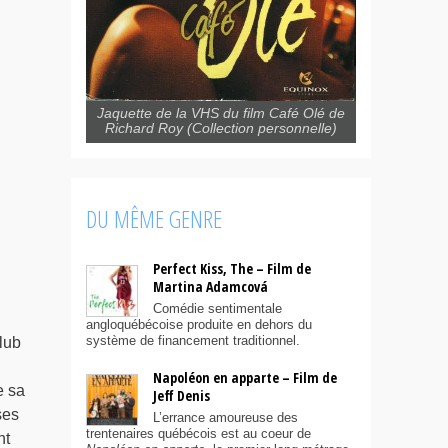
Jaquette de la VHS du film Café Olé de
Richard Roy (Collection personnelle)
DU MÊME GENRE
Perfect Kiss, The – Film de
Martina Adamcová
Comédie sentimentale
angloquébécoise produite en dehors du
système de financement traditionnel.
lub
Napoléon en apparte – Film de
e sa
Jeff Denis
ses
L’errance amoureuse des
trentenaires québécois est au coeur de
nt