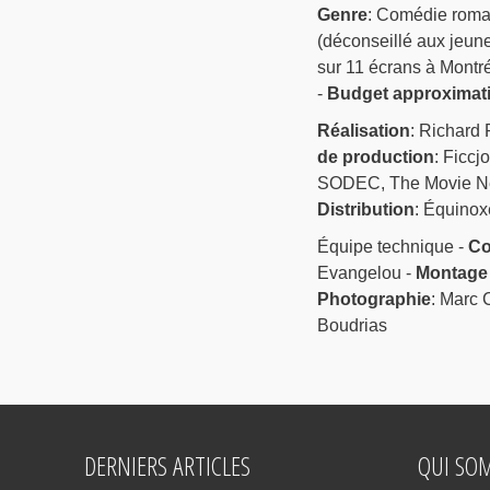
Genre
: Comédie roma
(déconseillé aux jeune
sur 11 écrans à Montré
-
Budget approximati
Réalisation
: Richard 
de production
: Ficcj
SODEC, The Movie Ne
Distribution
: Équinox
Équipe technique -
Co
Evangelou -
Montage
Photographie
: Marc 
Boudrias
DERNIERS ARTICLES
QUI SO