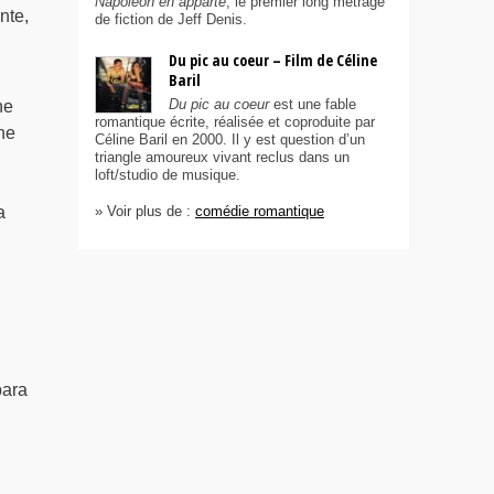
Napoléon en apparte
, le premier long métrage
nte,
de fiction de Jeff Denis.
Du pic au coeur – Film de Céline
Baril
Du pic au coeur
est une fable
ne
romantique écrite, réalisée et coproduite par
une
Céline Baril en 2000. Il y est question d’un
triangle amoureux vivant reclus dans un
loft/studio de musique.
a
» Voir plus de :
comédie romantique
bara