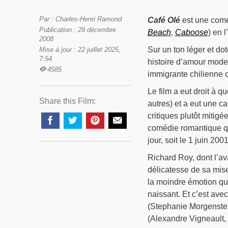
Par : Charles-Henri Ramond
Café Olé
est une comé
Publication : 29 décembre
Beach
,
Caboose
) en 
2008
Sur un ton léger et dot
Mise à jour : 22 juillet 2025,
7:54
histoire d’amour moder
4585
immigrante chilienne c
Le film a eut droit à 
Share this Film:
autres) et a eut une c
critiques plutôt mitig
comédie romantique qu
jour, soit le 1 juin 2001
Richard Roy, dont l’av
délicatesse de sa mis
la moindre émotion qui
naissant. Et c’est ave
(Stephanie Morgenstern
(Alexandre Vigneault