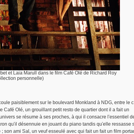
et et Laia Marull dans le film Café Olé de Richard Roy
ollection personnelle)
coule paisiblement sur le boulevard Monkland à NDG, entre le c
 le Café Olé, un grouillant petit resto de quartier dont il a fait un
nivers se résume à ses proches, à qui il consacre l'essentiel d
aron qu'il désennuie en jouant du piano tandis qu'elle ressasse 
 son ami Sal, un veuf esseulé avec qui fait un fait un film porta