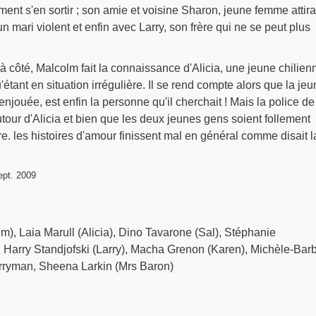
ent s'en sortir ; son amie et voisine Sharon, jeune femme attira
 mari violent et enfin avec Larry, son frère qui ne se peut plus
 d'à côté, Malcolm fait la connaissance d'Alicia, une jeune chilien
u'étant en situation irrégulière. Il se rend compte alors que la je
jouée, est enfin la personne qu'il cherchait ! Mais la police de
utour d'Alicia et bien que les deux jeunes gens soient follement
re. les histoires d'amour finissent mal en général comme disait l
pt. 2009
), Laia Marull (Alicia), Dino Tavarone (Sal), Stéphanie
 Harry Standjofski (Larry), Macha Grenon (Karen), Michèle-Bar
erryman, Sheena Larkin (Mrs Baron)