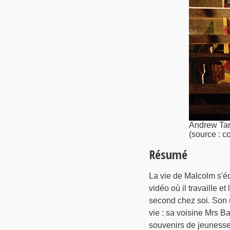
Andrew Tarb
(source : c
Résumé
La vie de Malcolm s'é
vidéo où il travaille et
second chez soi. Son u
vie : sa voisine Mrs B
souvenirs de jeunesse ;