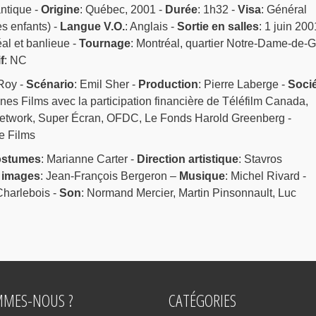
ntique -
Origine
: Québec, 2001 -
Durée
: 1h32 -
Visa
: Général
s enfants) -
Langue V.O.
: Anglais -
Sortie en salles
: 1 juin 200
al et banlieue -
Tournage
: Montréal, quartier Notre-Dame-de-
f
: NC
Roy -
Scénario
: Emil Sher -
Production
: Pierre Laberge -
Soci
ones Films avec la participation financière de Téléfilm Canada,
twork, Super Écran, OFDC, Le Fonds Harold Greenberg -
e Films
stumes
: Marianne Carter -
Direction artistique
: Stavros
 images
: Jean-François Bergeron –
Musique
: Michel Rivard -
Charlebois -
Son
: Normand Mercier, Martin Pinsonnault, Luc
MMES-NOUS ?
CATÉGORIES