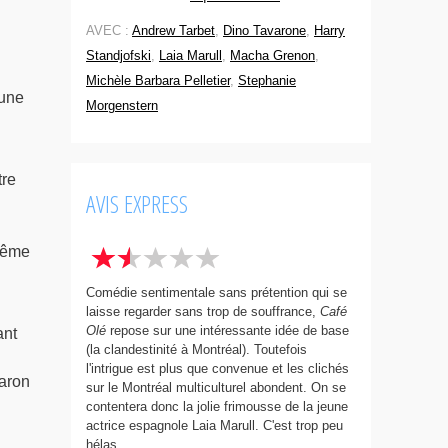
AVEC :
Andrew Tarbet
,
Dino Tavarone
,
Harry
Standjofski
,
Laia Marull
,
Macha Grenon
,
Michèle Barbara Pelletier
,
Stephanie
 une
Morgenstern
tre
AVIS EXPRESS
même
Comédie sentimentale sans prétention qui se
laisse regarder sans trop de souffrance,
Café
Olé
repose sur une intéressante idée de base
ant
(la clandestinité à Montréal). Toutefois
l'intrigue est plus que convenue et les clichés
haron
sur le Montréal multiculturel abondent. On se
contentera donc la jolie frimousse de la jeune
actrice espagnole Laia Marull. C'est trop peu
hélas.