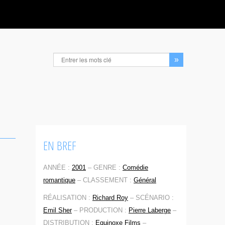
EN BREF
ANNÉE :
2001
–
GENRE :
Comédie
romantique
–
CLASSEMENT :
Général
RÉALISATION :
Richard Roy
–
SCÉNARIO :
Emil Sher
–
PRODUCTION :
Pierre Laberge
–
DISTRIBUTION :
Equinoxe Films
–