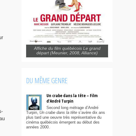
ur
Affiche du film québécois Le grand
départ (Meunier, 2008, Alliance)
DU MÊME GENRE
Un crabe dans la tête – Film
d’André Turpin
Second long métrage d’André
s-
Turpin,
Un crabe dans la tête
s’avère dix ans
plus tard une oeuvre très représentative du
eau
cinéma québécois émergent au début des
années 2000.