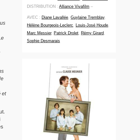
DISTRIBUTION :
Alliance Vivafilm
–
AVEC :
Diane Lavallée
,
Guylaine Tremblay
,
ous
Hélène Bourgeois-Leclerc
,
Louis-José Houde
,
Marc Messier
,
Patrick Drolet
,
Rémy Girard
,
Le
Sophie Desmarais
ns
le
 et
ut.
i
es