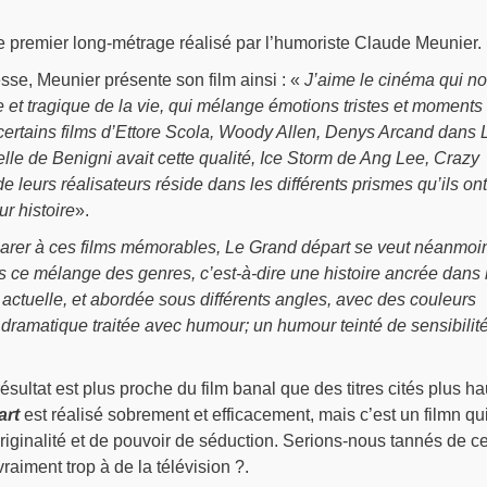
e premier long-métrage réalisé par l’humoriste Claude Meunier.
sse, Meunier présente son film ainsi : «
J’aime le cinéma qui n
 et tragique de la vie, qui mélange émotions tristes et moments
 certains films d’Ettore Scola, Woody Allen, Denys Arcand dans 
lle de Benigni avait cette qualité, Ice Storm de Ang Lee, Crazy
 leurs réalisateurs réside dans les différents prismes qu’ils ont
ur histoire
».
arer à ces films mémorables,
Le Grand départ
se veut néanmoi
s ce mélange des genres, c’est-à-dire une histoire ancrée dans 
e actuelle, et abordée sous différents angles, avec des couleurs
ramatique traitée avec humour; un humour teinté de sensibilité
sultat est plus proche du film banal que des titres cités plus ha
art
est réalisé sobrement et efficacement, mais c’est un filmn qu
iginalité et de pouvoir de séduction. Serions-nous tannés de c
raiment trop à de la télévision ?.