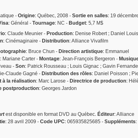
atique -
Origine
: Québec, 2008 -
Sortie en salles
: 19 décembr
Visa
: Général -
Tournage
: NC -
Budget
: 5,7 M$
io
: Claude Meunier -
Production
: Denise Robert ; Daniel Louis
on
: Cinémaginaire -
Distribution
: Alliance Vivafilm
otographie
: Bruce Chun -
Direction artistique
: Emmanuel
: Mariane Carter -
Montage
: Jean-François Bergeron -
Musiqu
iveau -
Son
: Patrick Rousseau ; Louis Gignac ; Gavin Fernande
rie-Claude Gagné -
Distribution des rôles
: Daniel Poisson ; Pi
 à la réalisation
: Marc Larose -
Directrice de production
: Hél
e postproduction
: Georges Jardon
rt
est disponible en format DVD au Québec.
Éditeur
: Alliance
tie
: 28 avril 2009 -
Code UPC
: 065935825685 -
Suppléments
: