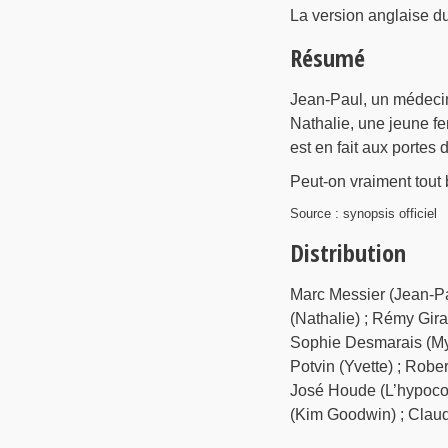
La version anglaise 
Résumé
Jean-Paul, un médecin 
Nathalie, une jeune fe
est en fait aux portes de
Peut-on vraiment tout
Source : synopsis officiel
Distribution
Marc Messier (Jean-Pa
(Nathalie) ; Rémy Girar
Sophie Desmarais (Myr
Potvin (Yvette) ; Robe
José Houde (L’hypocon
(Kim Goodwin) ; Claude