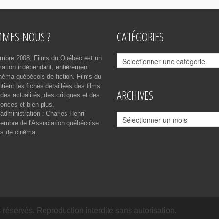
MMES-NOUS ?
CATÉGORIES
Catégories
mbre 2008, Films du Québec est un
rmation indépendant, entièrement
néma québécois de fiction. Films du
ient les fiches détaillées des films
ARCHIVES
des actualités, des critiques et des
onces et bien plus.
 administration : Charles-Henri
Archives
mbre de l'Association québécoise
es de cinéma.
réservés. Reproduction interdite sans autorisation.