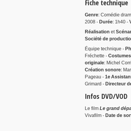
Fiche technique
Genre
: Comédie dram
2008 -
Durée
: 1h40 -
Réalisation
et
Scénar
Société de producti
Équipe technique -
Ph
Fréchette -
Costumes
originale
: Michel Corr
Création sonore
: Ma
Pageau -
1e Assistant
Grimard -
Directeur d
Infos DVD/VOD
Le film
Le grand dépa
Vivafilm -
Date de sor