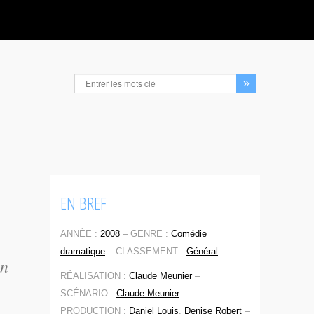
EN BREF
ANNÉE :
2008
–
GENRE :
Comédie
dramatique
–
CLASSEMENT :
Général
en
RÉALISATION :
Claude Meunier
–
SCÉNARIO :
Claude Meunier
–
PRODUCTION :
Daniel Louis
,
Denise Robert
–