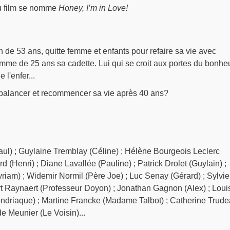
du film se nomme
Honey, I’m in Love!
de 53 ans, quitte femme et enfants pour refaire sa vie avec
mme de 25 ans sa cadette. Lui qui se croit aux portes du bonhe
 l'enfer...
 balancer et recommencer sa vie après 40 ans?
ul) ; Guylaine Tremblay (Céline) ; Hélène Bourgeois Leclerc
d (Henri) ; Diane Lavallée (Pauline) ; Patrick Drolet (Guylain) ;
iam) ; Widemir Normil (Père Joe) ; Luc Senay (Gérard) ; Sylvie
rt Raynaert (Professeur Doyon) ; Jonathan Gagnon (Alex) ; Loui
driaque) ; Martine Francke (Madame Talbot) ; Catherine Trud
 Meunier (Le Voisin)...