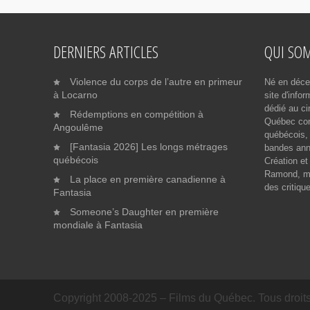
DERNIERS ARTICLES
QUI SO
Violence du corps de l’autre en primeur
Né en déce
à Locarno
site d'info
dédié au ci
Rédemptions en compétition à
Québec cont
Angoulême
québécois, 
[Fantasia 2026] Les longs métrages
bandes ann
québécois
Création et
Ramond, me
La place en première canadienne à
des critiqu
Fantasia
Someone’s Daughter en première
mondiale à Fantasia
Copyright 2008-2025 – Films du Québec. Tous droits 