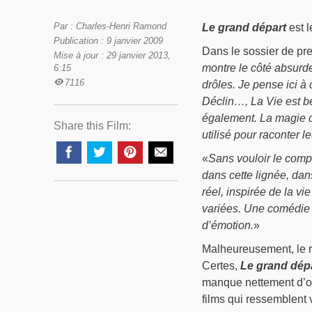
Par : Charles-Henri Ramond
Le grand départ
est l
Publication : 9 janvier 2009
Dans le sossier de pre
Mise à jour : 29 janvier 2013,
montre le côté absurde
6:15
7116
drôles. Je pense ici à
Déclin…, La Vie est be
également. La magie de
Share this Film:
utilisé pour raconter le
«
Sans vouloir le comp
dans cette lignée, dan
réel, inspirée de la vi
variées. Une comédie d
d’émotion.
»
Malheureusement, le ré
Certes,
Le grand dép
manque nettement d’or
films qui ressemblent v