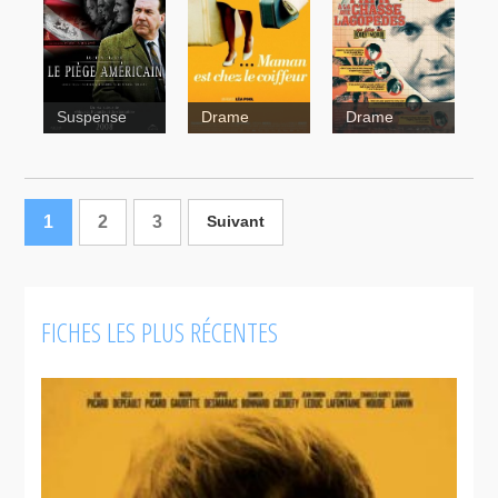
Suspense
Drame
Drame
Maman est
chez le
coiffeur
1
2
3
Suivant
Le
Bons
piège
débarras
américain
FICHES LES PLUS RÉCENTES