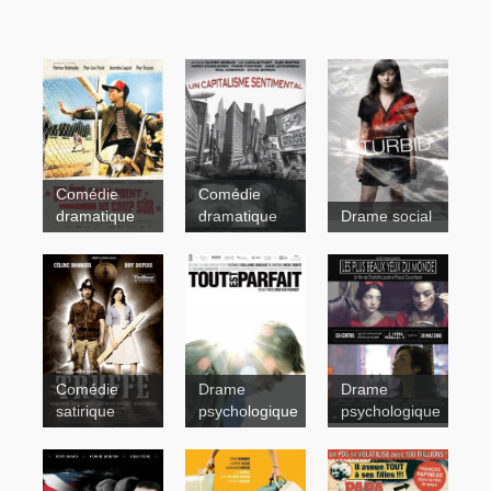
Comédie
Comédie
dramatique
dramatique
Drame social
Un
capitalisme
sentimental
Comédie
Drame
Drame
satirique
psychologique
psychologique