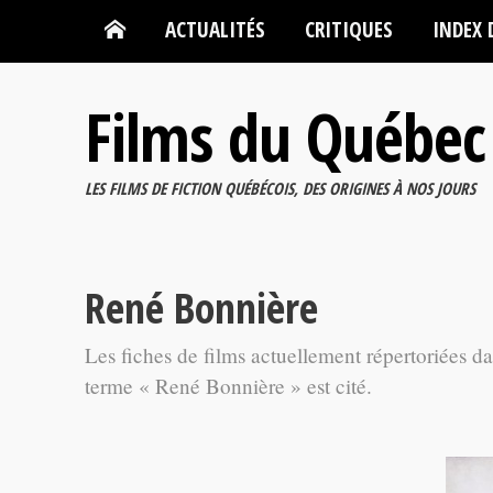
ACTUALITÉS
CRITIQUES
INDEX 
Films du Québec
LES FILMS DE FICTION QUÉBÉCOIS, DES ORIGINES À NOS JOURS
René Bonnière
Les fiches de films actuellement répertoriées d
terme « René Bonnière » est cité.