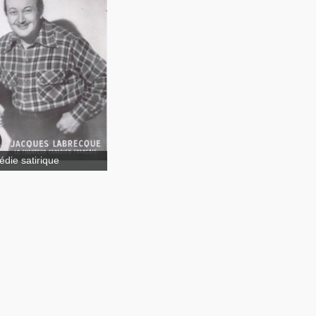
ita Pestilens
die satirique