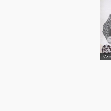
Aman
Comé