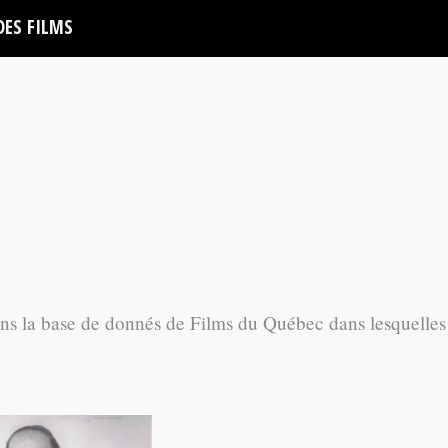
DES FILMS
ans la base de donnés de Films du Québec dans lesquelles