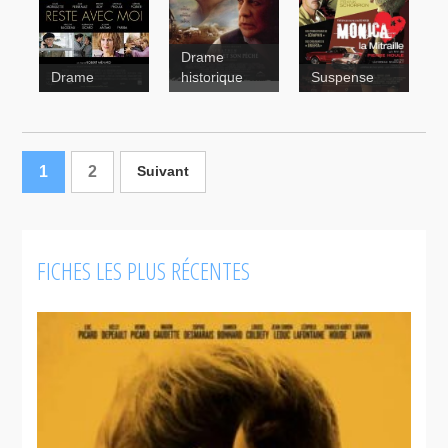
Drame
Drame
historique
Suspense
Monica la
mitraille
Un homme
et son
1
2
Suivant
péché
FICHES LES PLUS RÉCENTES
Séraphin
Omertà
Tag