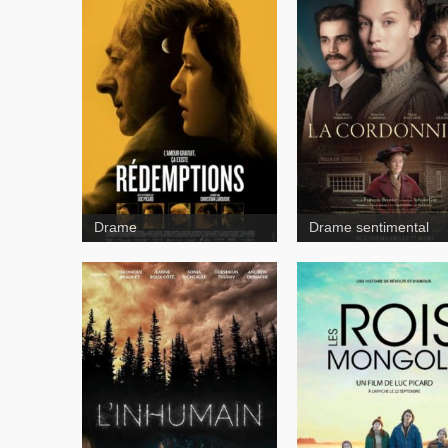
Drame
Drame sentimental
Les 
mongols