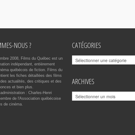
MMES-NOUS ?
CATÉGORIES
Catégories
mbre 2008, Films du Québec est un
rmation indépendant, entièrement
néma québécois de fiction. Films du
ient les fiches détaillées des films
ARCHIVES
des actualités, des critiques et des
onces et bien plus.
 administration : Charles-Henri
Archives
mbre de l'Association québécoise
es de cinéma.