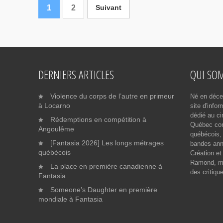
1
2
Suivant
DERNIERS ARTICLES
QUI SO
Violence du corps de l’autre en primeur
Né en déce
à Locarno
site d'info
dédié au ci
Rédemptions en compétition à
Québec cont
Angoulême
québécois, 
[Fantasia 2026] Les longs métrages
bandes ann
québécois
Création et
Ramond, me
La place en première canadienne à
des critiqu
Fantasia
Someone’s Daughter en première
mondiale à Fantasia