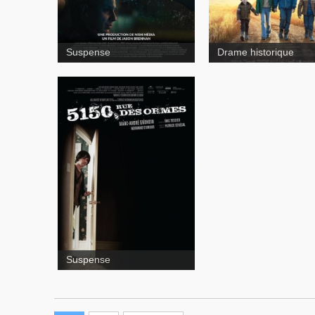
Suspense
Drame historique
5150, rue des Ormes
Suspense