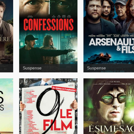
Camion
Babine
Esimésac
Les
rois mongols
Suspense
Suspense
9, le film
rois