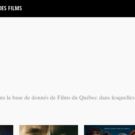
DES FILMS
ans la base de donnés de Films du Québec dans lesquelles