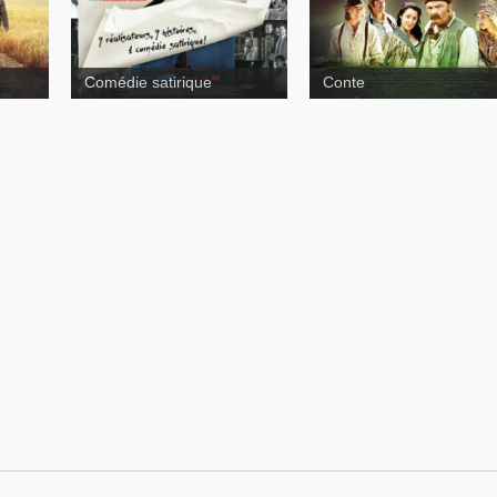
Comédie satirique
Conte