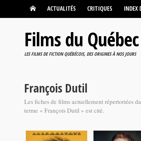
ACTUALITÉS
CRITIQUES
INDEX 
Films du Québec
LES FILMS DE FICTION QUÉBÉCOIS, DES ORIGINES À NOS JOURS
François Dutil
Les fiches de films actuellement répertoriées d
terme « François Dutil » est cité.