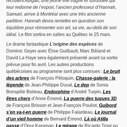
recrutent Abigail, une jeune fille fragile et surdouée qui
leur redonne de l’espoir, l’ancien professeur d’Hannah,
Samuel, arrive à Montréal avec une très ancienne
partition. Hannah devra remettre en question son
équilibre pour réinventer son art, sa vie, au-delà de son
idéal.
Le film sortira en salles au Québec le 25 mars.
Le drame fantastique
L’origine des espèces
de
Dominic Goyer avec Élise Guilbault, Marc Béland et
David La Haye sera également présenté avant sa sortie
prévue pour fin avril. Les autres productions
québécoises au programme sont plus connues :
Le bruit
des arbres
de François Péloquin,
Chasse-galerie : la
légende
de Jean-Philippe Duval,
Le dep
de Sonia
Bonspille Boileau,
Endorphine
d’André Turpin,
Les
êtres chers
d’Anne Émond,
La guerre des tuques 3D
de François Brisson et Jean-François Pouliot,
Guibord
s’en va-t-en guerre
de Philippe Falardeau,
Le journal
d’un vieil homme
de Bernard Émond,
Là où Atilla
passe
d’Onur Karaman,
Le mirage
de Ricardo Trogi ou