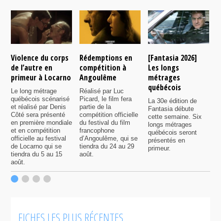
Violence du corps
Rédemptions en
[Fantasia 2026]
L
de l’autre en
compétition à
Les longs
p
primeur à Locarno
Angoulême
métrages
c
québécois
F
Le long métrage
Réalisé par Luc
québécois scénarisé
Picard, le film fera
La 30e édition de
A
et réalisé par Denis
partie de la
Fantasia débute
p
Côté sera présenté
compétition officielle
cette semaine. Six
p
en première mondiale
du festival du film
longs métrages
F
et en compétition
francophone
québécois seront
S
officielle au festival
d’Angoulême, qui se
présentés en
s
de Locarno qui se
tiendra du 24 au 29
primeur.
p
tiendra du 5 au 15
août.
q
août.
p
c
F
FICHES LES PLUS RÉCENTES