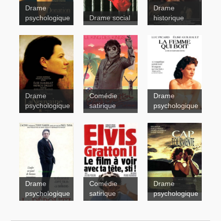
Drame
Drame
La
psychologique
Drame social
historique
donation
Drame
Comédie
Drame
La
psychologique
satirique
psychologique
Neuvaine
Octobre
Drame
Comédie
Drame
psychologique
satirique
psychologique
Le
Cap
Party
Tourmente
La