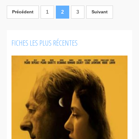
femme qui
Elvis
La déroute
boit
Gratton II -
1
2
3
Précédent
Suivant
Miracle à
Memphis
FICHES LES PLUS RÉCENTES