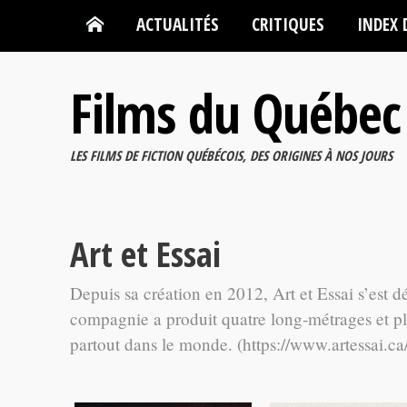
ACTUALITÉS
CRITIQUES
INDEX 
Films du Québec
LES FILMS DE FICTION QUÉBÉCOIS, DES ORIGINES À NOS JOURS
Art et Essai
Depuis sa création en 2012, Art et Essai s’est d
compagnie a produit quatre long-métrages et pl
partout dans le monde. (https://www.artessai.ca/