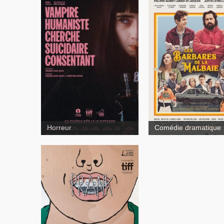
Prank
Horreur
Comédie dramatique
Prank