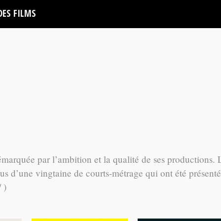
DES FILMS
émarquée par l’ambition et la qualité de ses productions. 
us d’une vingtaine de courts-métrage qui ont été présenté
 )