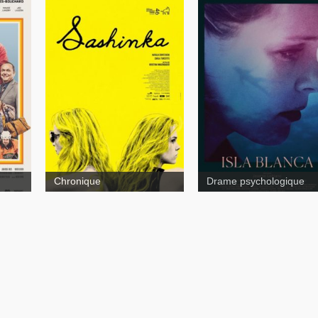
Isla
Blanca
Sashinka
Chronique
Drame psychologique