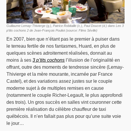
Guillaume Lemay-Thivierge (g.), Patrice Robitaille (c.), Paul Doucet (d.) dans Les 3
p’tits cochons 2 de Jean-François Pouliot (source: Films Séville)
En 2007, bien que n’étant pas le premier à puiser dans
le terreau fertile de nos fantasmes, Huard, en plus de
quelques scènes adroitement réalisées, donnait au
moins à ses
3 p’tits cochons
l’illusion de l’originalité en
offrant, outre des moments de tendresse sincère (Lemay-
Thivierge et la mère mourante, incarnée par France
Castel), et des variations assez justes sur le couple
moderne sujet à de multiples remises en cause
(notamment le couple Richer-Legault, le plus approfondi
des trois). Un gros succès en salles vint couronner cette
première réalisation du célèbre chauffeur de taxi
québécois. Il n’en fallait pas plus pour qu’une suite voie
le jour…