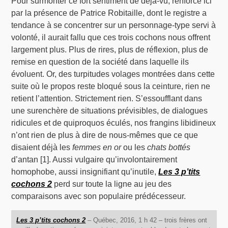
Pour surmonter ce fort sentiment de déjà-vu, renforcé ici
par la présence de Patrice Robitaille, dont le registre a
tendance à se concentrer sur un personnage-type servi à
volonté, il aurait fallu que ces trois cochons nous offrent
largement plus. Plus de rires, plus de réflexion, plus de
remise en question de la société dans laquelle ils
évoluent. Or, des turpitudes volages montrées dans cette
suite où le propos reste bloqué sous la ceinture, rien ne
retient l’attention. Strictement rien. S’essoufflant dans
une surenchère de situations prévisibles, de dialogues
ridicules et de quiproquos éculés, nos frangins libidineux
n’ont rien de plus à dire de nous-mêmes que ce que
disaient déjà les
femmes en or
ou les
chats bottés
d’antan [1]. Aussi vulgaire qu’involontairement
homophobe, aussi insignifiant qu’inutile,
Les 3 p’tits
cochons 2
perd sur toute la ligne au jeu des
comparaisons avec son populaire prédécesseur.
Les 3 p’tits cochons 2
– Québec, 2016, 1 h 42 – trois frères ont