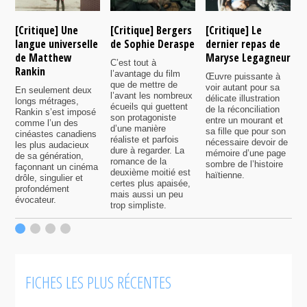
[Critique] Une
[Critique] Bergers
[Critique] Le
[
langue universelle
de Sophie Deraspe
dernier repas de
A
de Matthew
Maryse Legagneur
F
C’est tout à
Rankin
l’avantage du film
Œuvre puissante à
U
que de mettre de
voir autant pour sa
s
En seulement deux
l’avant les nombreux
délicate illustration
a
longs métrages,
écueils qui guettent
de la réconciliation
p
Rankin s’est imposé
son protagoniste
entre un mourant et
t
comme l’un des
d’une manière
sa fille que pour son
j
cinéastes canadiens
réaliste et parfois
nécessaire devoir de
a
les plus audacieux
dure à regarder. La
mémoire d’une page
d
de sa génération,
romance de la
sombre de l’histoire
g
façonnant un cinéma
deuxième moitié est
haïtienne.
drôle, singulier et
certes plus apaisée,
profondément
mais aussi un peu
évocateur.
trop simpliste.
FICHES LES PLUS RÉCENTES