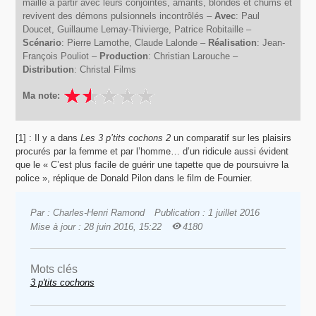
maille à partir avec leurs conjointes, amants, blondes et chums et
revivent des démons pulsionnels incontrôlés –
Avec
: Paul
Doucet, Guillaume Lemay-Thivierge, Patrice Robitaille –
Scénario
: Pierre Lamothe, Claude Lalonde –
Réalisation
: Jean-
François Pouliot –
Production
: Christian Larouche –
Distribution
: Christal Films
Ma note:
[1] : Il y a dans
Les 3 p’tits cochons 2
un comparatif sur les plaisirs
procurés par la femme et par l’homme… d’un ridicule aussi évident
que le « C’est plus facile de guérir une tapette que de poursuivre la
police », réplique de Donald Pilon dans le film de Fournier.
Par : Charles-Henri Ramond
Publication : 1 juillet 2016
Mise à jour : 28 juin 2016, 15:22
4180
Mots clés
3 p'tits cochons