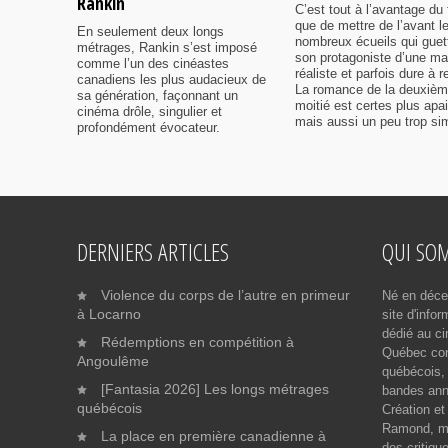
Rankin
C’est tout à l’avantage du 
que de mettre de l’avant l
En seulement deux longs
nombreux écueils qui guet
métrages, Rankin s’est imposé
son protagoniste d’une ma
comme l’un des cinéastes
réaliste et parfois dure à r
canadiens les plus audacieux de
La romance de la deuxiè
sa génération, façonnant un
moitié est certes plus apa
cinéma drôle, singulier et
mais aussi un peu trop sim
profondément évocateur.
DERNIERS ARTICLES
QUI SO
Violence du corps de l’autre en primeur
Né en déce
à Locarno
site d'info
dédié au ci
Rédemptions en compétition à
Québec cont
Angoulême
québécois, 
[Fantasia 2026] Les longs métrages
bandes ann
québécois
Création et
Ramond, me
La place en première canadienne à
des critiqu