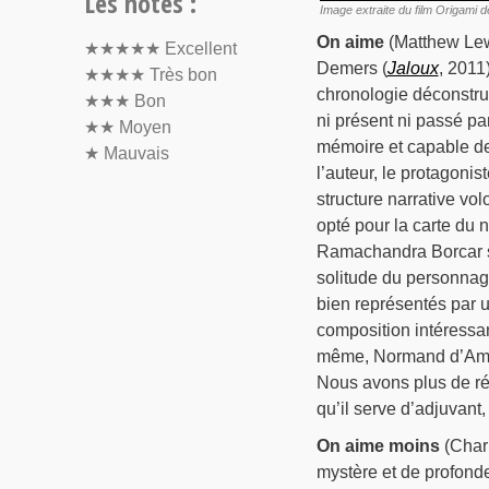
Les notes :
Image extraite du film Origami 
On aime
(Matthew Lew
★★★★★
Excellent
Demers (
Jaloux
, 2011
★★★★
Très bon
chronologie déconstru
★★★
Bon
ni présent ni passé pa
★★
Moyen
mémoire et capable de 
★
Mauvais
l’auteur, le protagoni
structure narrative vol
opté pour la carte du 
Ramachandra Borcar si
solitude du personnage
bien représentés par 
composition intéressan
même, Normand d’Amour
Nous avons plus de rés
qu’il serve d’adjuvant,
On aime moins
(Char
mystère et de profonde