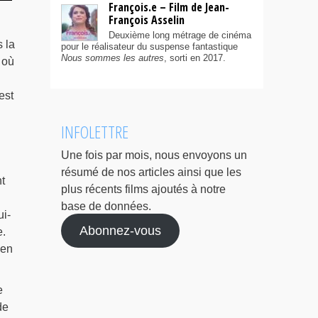
François.e – Film de Jean-
François Asselin
Deuxième long métrage de cinéma
 la
pour le réalisateur du suspense fantastique
Nous sommes les autres
, sorti en 2017.
 où
est
INFOLETTRE
Une fois par mois, nous envoyons un
résumé de nos articles ainsi que les
t
plus récents films ajoutés à notre
base de données.
ui-
Abonnez-vous
e.
ien
e
de