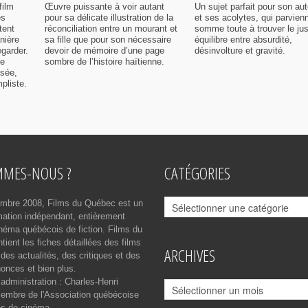
film
Œuvre puissante à voir autant
Un sujet parfait pour son aut
es
pour sa délicate illustration de la
et ses acolytes, qui parvien
tent
réconciliation entre un mourant et
somme toute à trouver le ju
nière
sa fille que pour son nécessaire
équilibre entre absurdité,
egarder.
devoir de mémoire d’une page
désinvolture et gravité.
me
sombre de l’histoire haïtienne.
isée,
pliste.
MMES-NOUS ?
CATÉGORIES
Catégories
mbre 2008, Films du Québec est un
rmation indépendant, entièrement
néma québécois de fiction. Films du
ient les fiches détaillées des films
ARCHIVES
des actualités, des critiques et des
onces et bien plus.
 administration : Charles-Henri
Archives
mbre de l'Association québécoise
es de cinéma.