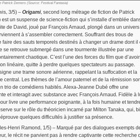
de Patrick Demers (Source: Festival Fantasia)
is, 3/5) –
Origami
, second long métrage de fiction de Patrick
) est un suspense de science-fiction qui s’installe d’emblée dans
ite de David, joué par François Arnaud, plongé dans un univers
rviennent à s’assembler correctement. Souffrant des trous de
faire des sauts temporels destinés à changer un drame dont il 
ste se retrouve submergé dans une tourmente illustrée par une
ontairement chaotique. C’est l’une des forces du film que d’avoir
non linéaire, quitte à perdre quelques spectateurs au passage.
gne une trame sonore aérienne, rappelant la suffocation et la
 central. Les thèmes de l’amour paternel et de la rémission son
un trio de comédiens habités. Alexa-Jeanne Dubé offre une
te et interagit avec substance avec François Arnaud. Fidèle à l
 livre une performance poignante, à la fois humaine et tendr
erve sur le rôle du théoricien incarné par Milton Tanaka, qui, b
 éprouve quelques difficultés à justifier sa présence.
les-Henri Ramond, 1/5) – Marqué par des dialogues exempts d
ur, le récit ne parvient pas à rendre captivante cette recherche 