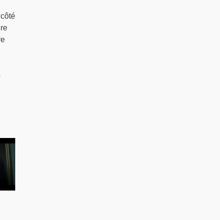
 côté
ire
re
s