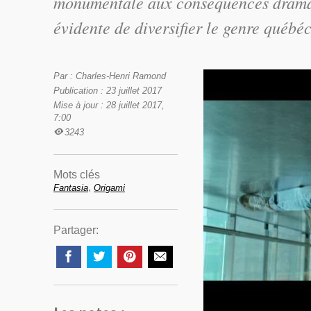
monumentale aux conséquences dramati
évidente de diversifier le genre québéc
Par : Charles-Henri Ramond
Publication : 23 juillet 2017
Mise à jour : 28 juillet 2017,
7:00
3243
Mots clés
,
Fantasia
Origami
Partager: