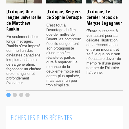
[Critique] Une
[Critique] Bergers
[Critique] Le
[
langue universelle
de Sophie Deraspe
dernier repas de
A
de Matthew
Maryse Legagneur
F
C’est tout à
Rankin
l’avantage du film
Œuvre puissante à
U
que de mettre de
voir autant pour sa
s
En seulement deux
l’avant les nombreux
délicate illustration
a
longs métrages,
écueils qui guettent
de la réconciliation
p
Rankin s’est imposé
son protagoniste
entre un mourant et
t
comme l’un des
d’une manière
sa fille que pour son
j
cinéastes canadiens
réaliste et parfois
nécessaire devoir de
a
les plus audacieux
dure à regarder. La
mémoire d’une page
d
de sa génération,
romance de la
sombre de l’histoire
g
façonnant un cinéma
deuxième moitié est
haïtienne.
drôle, singulier et
certes plus apaisée,
profondément
mais aussi un peu
évocateur.
trop simpliste.
FICHES LES PLUS RÉCENTES