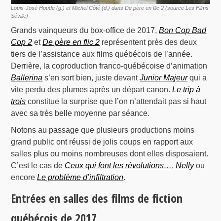
Louis-José Houde (g.) et Michel Côté (d.) dans De père en flic 2 (source Les Films
Séville)
Grands vainqueurs du box-office de 2017,
Bon Cop Bad
Cop 2
et
De père en flic 2
représentent près des deux
tiers de l’assistance aux films québécois de l’année.
Derrière, la coproduction franco-québécoise d’animation
Ballerina
s’en sort bien, juste devant
Junior Majeur
qui a
vite perdu des plumes après un départ canon.
Le trip à
trois
constitue la surprise que l’on n’attendait pas si haut
avec sa très belle moyenne par séance.
Notons au passage que plusieurs productions moins
grand public ont réussi de jolis coups en rapport aux
salles plus ou moins nombreuses dont elles disposaient.
C’est le cas de
Ceux qui font les révolutions…
,
Nelly
ou
encore
Le problème d’infiltration
.
Entrées en salles des films de fiction
québécois de 2017