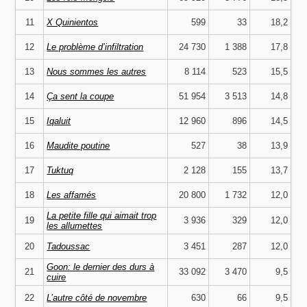
11
X Quinientos
599
33
18,2
12
Le problème d’infiltration
24 730
1 388
17,8
13
Nous sommes les autres
8 114
523
15,5
14
Ça sent la coupe
51 954
3 513
14,8
15
Iqaluit
12 960
896
14,5
16
Maudite poutine
527
38
13,9
17
Tuktuq
2 128
155
13,7
18
Les affamés
20 800
1 732
12,0
La petite fille qui aimait trop
19
3 936
329
12,0
les allumettes
20
Tadoussac
3 451
287
12,0
Goon: le dernier des durs à
21
33 092
3 470
9,5
cuire
22
L’autre côté de novembre
630
66
9,5