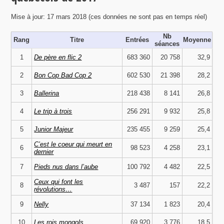
Mise à jour: 17 mars 2018 (ces données ne sont pas en temps réel)
Nb
Rang
Titre
Entrées
Moyenne
séances
1
De père en flic 2
683 360
20 758
32,9
2
Bon Cop Bad Cop 2
602 530
21 398
28,2
3
Ballerina
218 438
8 141
26,8
4
Le trip à trois
256 291
9 932
25,8
5
Junior Majeur
235 455
9 259
25,4
C’est le coeur qui meurt en
6
98 523
4 258
23,1
dernier
7
Pieds nus dans l’aube
100 792
4 482
22,5
Ceux qui font les
8
3 487
157
22,2
révolutions…
9
Nelly
37 134
1 823
20,4
10
Les rois mongols
69 920
3 776
18,5