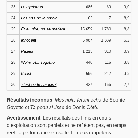
23
Le cyclotron
686
69
9,0
24
Les arts de la parole
62
7
8,9
25
Et au pire, on se mariera
15 659
1 780
8,8
26
Innocent
6 987
1 339
5,2
27
Radius
1 215
310
3,9
28
We’re Still Together
440
115
3,8
29
Boost
696
212
3,3
30
Y’est où le paradis?
427
156
2,7
Résultats inconnus
:
Mes nuits feront écho
de Sophie
Goyette et
Ta peau si lisse
de Denis Côté.
Avertissement
: Les résultats des films en cours
d’exploitation sont partiels et ne reflètent pas, en temps
réel, la performance en salle. Et nous rappelons