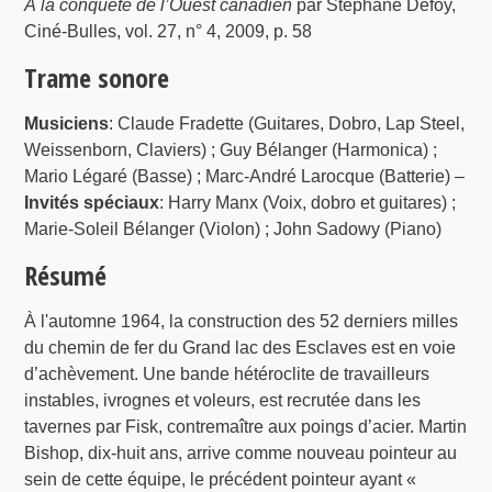
À la conquête de l’Ouest canadien
par Stéphane Defoy,
Ciné-Bulles, vol. 27, n° 4, 2009, p. 58
Trame sonore
Musiciens
: Claude Fradette (Guitares, Dobro, Lap Steel,
Weissenborn, Claviers) ; Guy Bélanger (Harmonica) ;
Mario Légaré (Basse) ; Marc-André Larocque (Batterie) –
Invités spéciaux
: Harry Manx (Voix, dobro et guitares) ;
Marie-Soleil Bélanger (Violon) ; John Sadowy (Piano)
Résumé
À l'automne 1964, la construction des 52 derniers milles
du chemin de fer du Grand lac des Esclaves est en voie
d’achèvement. Une bande hétéroclite de travailleurs
instables, ivrognes et voleurs, est recrutée dans les
tavernes par Fisk, contremaître aux poings d’acier. Martin
Bishop, dix-huit ans, arrive comme nouveau pointeur au
sein de cette équipe, le précédent pointeur ayant «