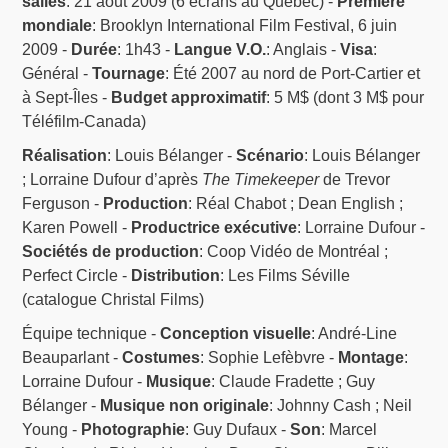
salles
: 21 août 2009 (6 écrans au Québec) -
Première
mondiale
: Brooklyn International Film Festival, 6 juin
2009 -
Durée
: 1h43 -
Langue V.O.
: Anglais -
Visa
:
Général -
Tournage
: Été 2007 au nord de Port-Cartier et
à Sept-Îles -
Budget approximatif
: 5 M$ (dont 3 M$ pour
Téléfilm-Canada)
Réalisation
: Louis Bélanger -
Scénario
: Louis Bélanger
; Lorraine Dufour d’après
The Timekeeper
de Trevor
Ferguson -
Production
: Réal Chabot ; Dean English ;
Karen Powell -
Productrice exécutive
: Lorraine Dufour -
Sociétés de production
: Coop Vidéo de Montréal ;
Perfect Circle -
Distribution
: Les Films Séville
(catalogue Christal Films)
Équipe technique -
Conception visuelle
: André-Line
Beauparlant -
Costumes
: Sophie Lefèbvre -
Montage
:
Lorraine Dufour -
Musique
: Claude Fradette ; Guy
Bélanger -
Musique non originale
: Johnny Cash ; Neil
Young -
Photographie
: Guy Dufaux -
Son
: Marcel