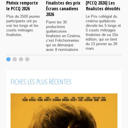
Phénix remporte
Finalistes des prix
[PCCQ 2026] Les
[
le PCCQ 2026
Écrans canadiens
finalistes dévoilés
l
2026
é
Plus de 2500 jeunes
Le Prix collégial du
participants ont pu
cinéma québécois
Parmi les 30
C
voir les longs et les
dévoile les 5 longs et
productions
c
courts métrages
5 courts métrages
québécoises
a
finalistes.
finalistes de sa 15e
finalistes en Cinéma,
m
édition, qui se tient
c’est Folichonneries
d
du 13 janvier au 28
qui se démarque
r
mars
avec 8 nominations
FICHES LES PLUS RÉCENTES