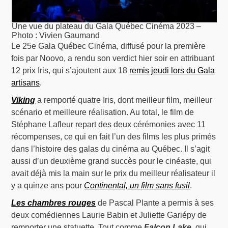
Une vue du plateau du Gala Québec Cinéma 2023 –
Photo : Vivien Gaumand
Le 25e Gala Québec Cinéma, diffusé pour la première
fois par Noovo, a rendu son verdict hier soir en attribuant
12 prix Iris, qui s’ajoutent aux 18
remis jeudi lors du Gala
artisans
.
Viking
a remporté quatre Iris, dont meilleur film, meilleur
scénario et meilleure réalisation. Au total, le film de
Stéphane Lafleur repart des deux cérémonies avec 11
récompenses, ce qui en fait l’un des films les plus primés
dans l’histoire des galas du cinéma au Québec. Il s’agit
aussi d’un deuxième grand succès pour le cinéaste, qui
avait déjà mis la main sur le prix du meilleur réalisateur il
y a quinze ans pour
Continental, un film sans fusil
.
Les chambres rouges
de Pascal Plante a permis à ses
deux comédiennes Laurie Babin et Juliette Gariépy de
remporter une statuette. Tout comme
Falcon Lake
, qui