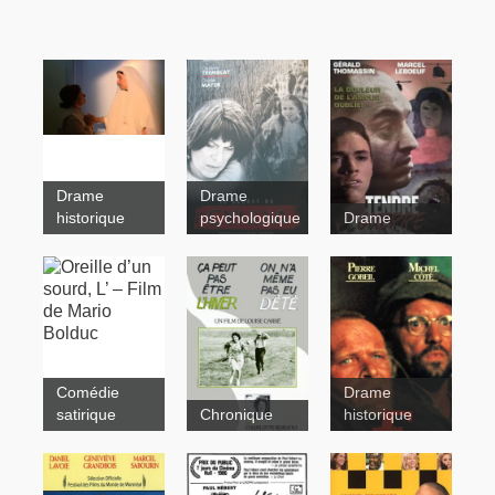
Drame
Drame
historique
psychologique
Drame
La route des
Le Secret
cieux
de Cyndia
Tendre
Comédie
Drame
guerre
satirique
Chronique
historique