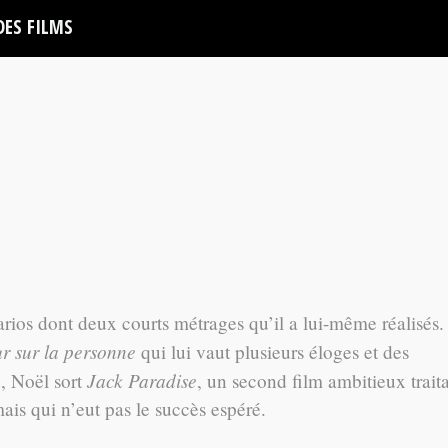
DES FILMS
arios dont deux courts métrages qu’il a lui-même réalisés.
r sur la personne
qui lui vaut plusieurs éloges et des
Jack Paradise
4, Noël sort
, un second film ambitieux trait
ais qui n’eut pas le succès espéré.