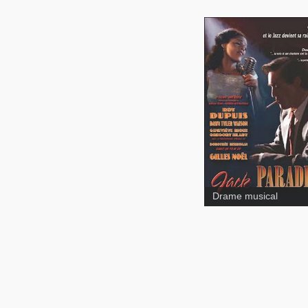
Jack Paradise - Les n
de Montréal
Drame musical