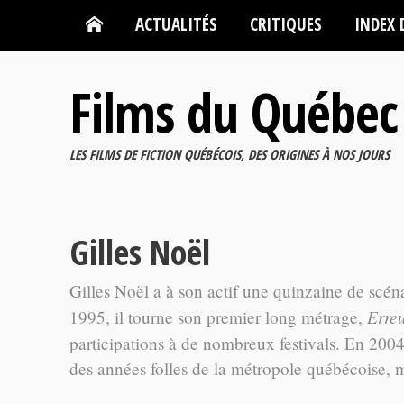
ACTUALITÉS
CRITIQUES
INDEX 
Films du Québec
LES FILMS DE FICTION QUÉBÉCOIS, DES ORIGINES À NOS JOURS
Gilles Noël
Gilles Noël a à son actif une quinzaine de scén
Erreu
1995, il tourne son premier long métrage,
participations à de nombreux festivals. En 200
des années folles de la métropole québécoise, m