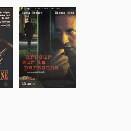
uits
Erreur sur la personne
Drame