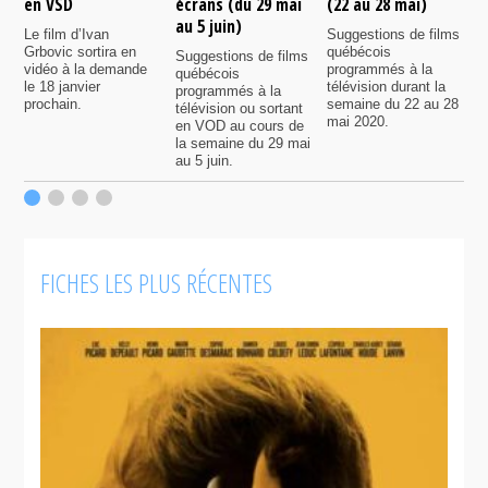
en VSD
écrans (du 29 mai
(22 au 28 mai)
d
au 5 juin)
Le film d’Ivan
Suggestions de films
P
Grbovic sortira en
québécois
p
Suggestions de films
vidéo à la demande
programmés à la
q
québécois
le 18 janvier
télévision durant la
s
programmés à la
prochain.
semaine du 22 au 28
d
télévision ou sortant
mai 2020.
l
en VOD au cours de
la semaine du 29 mai
au 5 juin.
FICHES LES PLUS RÉCENTES