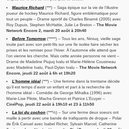
Maurice Richard
(***) – Saga épique sur la vie de l’illustre
joueur de hockey Maurice Richard, figure emblématique pour
tout un peuple – Drame sportif de Charles Binamé (2005) avec
Roy Dupuis, Stephen McHattie, Julie Le Breton –
The Movie
Network Encore 2, mardi 20 août à 20h40
Before Tomorrow
(*****) – Tous les ans, Niniuq, vieille sage
inuite part avec son petit-fils sur une île isolée faire sécher les
prises et les remiser pour l’hiver. À l’automne elle attend que
l’on vienne les cherche. Mais cette année personne ne vient –
Drame de Madeline Piujuq Ivalu et Marie-Hélène Cousineau
avec Madeline Ivalu, Paul-Dylan Ivalu –
The Movie Network
Encore, jeudi 22 août à 6h et 19h20
L’homme idéal
(***) – Une femme dans la trentaine décide
qu’il est temps d’avoir un enfant et part à la recherche de
l’homme idéal – Comédie de George Mihalka (1996) avec
Marie-Lise Pilote, Macha Grenon et Patrice L’Ecuyer –
CinéPop, jeudi 22 août à 19h10 et 23 à 11h50
La loi du cochon
(***½) – Sur une ferme deux soeurs ont
maille à pertir avec une bande de trafiquants de drogue – Polar
de Érik Canuel avec Isabel Richer, Sylvain Marcel, Catherine