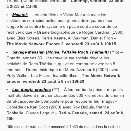
Trudeau, Jean-Nicolas Verreault –
CinéPop, vendredi 23 août
à 2h15 et 11h40
Malarek
– Les démêlés de Victor Malarek avec les
institutions correctionnelles pour jeunes délinquants et sa
longue lutte contre le système en place sont au coeur de ce
récit véridique – Drame biographique de Roger Cardinal (1988)
avec Elias Koteas, Kerrie Keane, Al Waxman, Daniel Pilon –
The Movie Network Encore 2, vendredi 23 août à 10h15
Savage Messiah (Moïse, l’affaire Roch Thériault)
(**½) –
Ontario, années 80. Une travailleuse sociale dévoile les
activités de Roch Thériault, qui vit en commune avec ses 8
femmes – Drame historique de Mario Azzopardi (2002) avec
Polly Walker, Luc Picard, Isabelle Blais –
The Movie Network
Encore, vendredi 23 août à 6h et 19h20
Les doigts croches
(***) – À leur sortie de prison, de petits
malfrats doivent marcher chacun des 839 kilomètres du chemin
de St-Jacques-de-Compostelle pour récupérer leur magot –
Comédie de Ken Scott (2009) avec Roy Dupuis, Patrice
Robitaille, Claude Legault –
Radio-Canada, samedi 24 août à
20h
Diffusions de nuit: un film annoncé à 1h30 du matin dans la nuit du