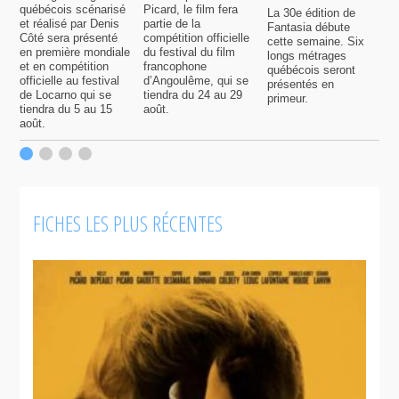
québécois scénarisé
Picard, le film fera
La 30e édition de
A
et réalisé par Denis
partie de la
Fantasia débute
p
Côté sera présenté
compétition officielle
cette semaine. Six
p
en première mondiale
du festival du film
longs métrages
F
et en compétition
francophone
québécois seront
S
officielle au festival
d’Angoulême, qui se
présentés en
s
de Locarno qui se
tiendra du 24 au 29
primeur.
p
tiendra du 5 au 15
août.
q
août.
p
c
F
FICHES LES PLUS RÉCENTES