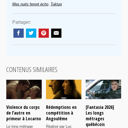
,
Mes nuits feront écho
Tuktuq
Partager:
CONTENUS SIMILAIRES
Violence du corps
Rédemptions en
[Fantasia 2026]
L
de l’autre en
compétition à
Les longs
p
primeur à Locarno
Angoulême
métrages
c
québécois
F
Le long métrage
Réalisé par Luc