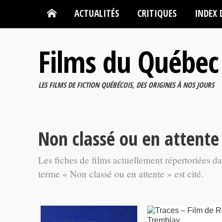
ACTUALITÉS
CRITIQUES
INDEX 
Films du Québec
LES FILMS DE FICTION QUÉBÉCOIS, DES ORIGINES À NOS JOURS
Non classé ou en attente
Les fiches de films actuellement répertoriées d
terme « Non classé ou en attente » est cité.