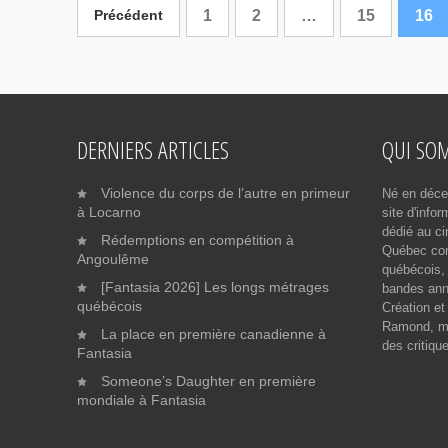
1
2
…
15
16
Précédent
DERNIERS ARTICLES
QUI SO
Violence du corps de l’autre en primeur
Né en déce
à Locarno
site d'info
dédié au ci
Rédemptions en compétition à
Québec cont
Angoulême
québécois, 
[Fantasia 2026] Les longs métrages
bandes ann
québécois
Création et
Ramond, me
La place en première canadienne à
des critiqu
Fantasia
Someone’s Daughter en première
mondiale à Fantasia