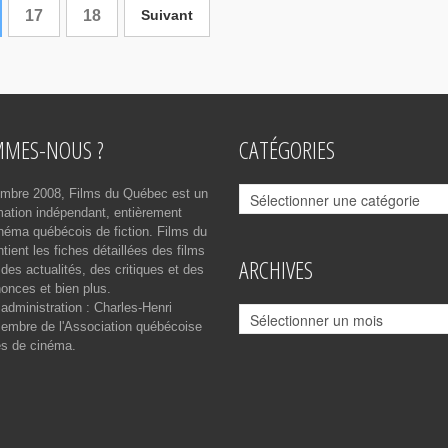
17
18
Suivant
MMES-NOUS ?
CATÉGORIES
Catégories
mbre 2008, Films du Québec est un
rmation indépendant, entièrement
néma québécois de fiction. Films du
ient les fiches détaillées des films
ARCHIVES
des actualités, des critiques et des
onces et bien plus.
 administration : Charles-Henri
Archives
mbre de l'Association québécoise
es de cinéma.