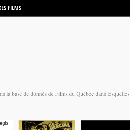
DES FILMS
ans la base de donnés de Films du Québec dans lesquelles