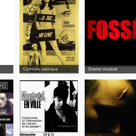
Fossé
Q-bec my love ou
Un succès commercial
Comédie satirique
Drame musical
La Logique du remords