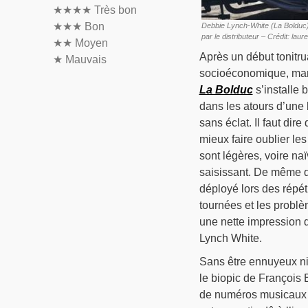
★★★★
Très bon
★★★
Bon
Debbie Lynch-White (La Bolduc)
par le distributeur – Crédit: laur
★★
Moyen
Après un début tonitru
★
Mauvais
socioéconomique, mari
La Bolduc
s’installe 
dans les atours d’une 
sans éclat. Il faut di
mieux faire oublier les
sont légères, voire na
saisissant. De même que
déployé lors des répét
tournées et les problè
une nette impression d
Lynch White.
Sans être ennuyeux ni
le biopic de François 
de numéros musicaux q