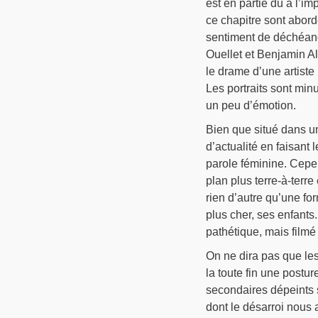
est en partie dû à l’
ce chapitre sont abord
sentiment de déchéance
Ouellet et Benjamin Al
le drame d’une artiste
Les portraits sont minu
un peu d’émotion.
Bien que situé dans un
d’actualité en faisant 
parole féminine. Cepen
plan plus terre-à-terre
rien d’autre qu’une for
plus cher, ses enfants
pathétique, mais filmé
On ne dira pas que le
la toute fin une postu
secondaires dépeints s
dont le désarroi nous