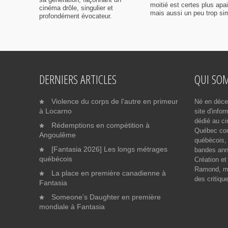
moitié est certes plus apa
cinéma drôle, singulier et
mais aussi un peu trop sim
profondément évocateur.
DERNIERS ARTICLES
QUI SO
Violence du corps de l’autre en primeur
Né en déce
à Locarno
site d'info
dédié au ci
Rédemptions en compétition à
Québec cont
Angoulême
québécois, 
[Fantasia 2026] Les longs métrages
bandes ann
québécois
Création et
Ramond, me
La place en première canadienne à
des critiqu
Fantasia
Someone’s Daughter en première
mondiale à Fantasia