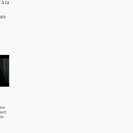
 à la
ais
eur
nent
ste