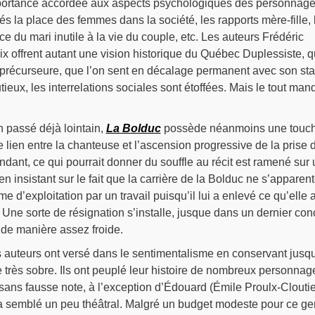
importance accordée aux aspects psychologiques des personnage
és la place des femmes dans la société, les rapports mère-fille, 
 du mari inutile à la vie du couple, etc. Les auteurs Frédéric
ix offrent autant une vision historique du Québec Duplessiste, 
 précurseure, que l’on sent en décalage permanent avec son stat
tieux, les interrelations sociales sont étoffées. Mais le tout ma
 passé déjà lointain,
La Bolduc
possède néanmoins une touc
le lien entre la chanteuse et l’ascension progressive de la prise 
dant, ce qui pourrait donner du souffle au récit est ramené sur 
 en insistant sur le fait que la carrière de la Bolduc ne s’apparen
me d’exploitation par un travail puisqu’il lui a enlevé ce qu’elle 
. Une sorte de résignation s’installe, jusque dans un dernier con
 de manière assez froide.
s auteurs ont versé dans le sentimentalisme en conservant jusq
re très sobre. Ils ont peuplé leur histoire de nombreux personnag
ans fausse note, à l’exception d’Édouard (Émile Proulx-Cloutie
 a semblé un peu théâtral. Malgré un budget modeste pour ce ge