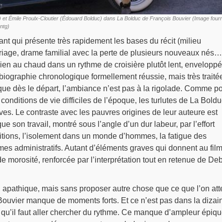
 et Émile Proulx-Cloutier (Édouard Bolduc) dans La Bolduc de François Bouvier (Image four
entg)
ant qui présente très rapidement les bases du récit (milieu
age, drame familial avec la perte de plusieurs nouveaux nés…
bien au chaud dans un rythme de croisière plutôt lent, enveloppé
biographie chronologique formellement réussie, mais très traité
re que dès le départ, l’ambiance n’est pas à la rigolade. Comme p
 conditions de vie difficiles de l’époque, les turlutes de La Boldu
ïves. Le contraste avec les pauvres origines de leur auteure est
 son travail, montré sous l’angle d’un dur labeur, par l’effort
itions, l’isolement dans un monde d’hommes, la fatigue des
mes administratifs. Autant d’éléments graves qui donnent au fil
e morosité, renforcée par l’interprétation tout en retenue de De
 apathique, mais sans proposer autre chose que ce que l’on att
Bouvier manque de moments forts. Et ce n’est pas dans la dizai
u’il faut aller chercher du rythme. Ce manque d’ampleur épiq