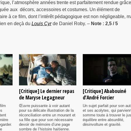
orique, l’atmosphère années trente est parfaitement rendue grâce
quée aux décors, accessoires et costumes. Un élément de
aire à ce film, dont l’intérêt pédagogique est non négligeable, m
bien en deçà du
Louis Cyr
de Daniel Roby. –
Note : 2,5 / 5
[Critique] Le dernier repas
[Critique] Ababouiné
de Maryse Legagneur
d’André Forcier
film
Œuvre puissante à voir autant
Un sujet parfait pour son aut
es
pour sa délicate illustration de la
et ses acolytes, qui parvien
tent
réconciliation entre un mourant et
somme toute à trouver le ju
nière
sa fille que pour son nécessaire
équilibre entre absurdité,
egarder.
devoir de mémoire d’une page
désinvolture et gravité.
me
sombre de l’histoire haïtienne.