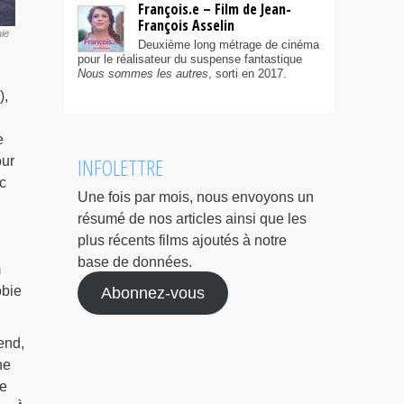
François.e – Film de Jean-
François Asselin
nie
Deuxième long métrage de cinéma
pour le réalisateur du suspense fantastique
Nous sommes les autres
, sorti en 2017.
),
e
INFOLETTRE
our
c
Une fois par mois, nous envoyons un
résumé de nos articles ainsi que les
plus récents films ajoutés à notre
base de données.
m
bbie
Abonnez-vous
end,
ne
ue