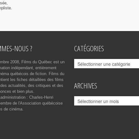
isée,
pliste.
MMES-NOUS ?
CATÉGORIES
Catégories
mbre 2008, Films du Québec est un
rmation indépendant, entièrement
néma québécois de fiction. Films du
ient les fiches détaillées des films
ARCHIVES
des actualités, des critiques et des
onces et bien plus.
 administration : Charles-Henri
Archives
mbre de l'Association québécoise
es de cinéma.