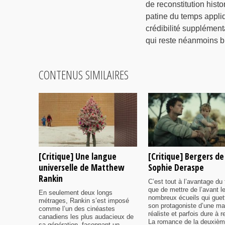
de reconstitution hist
patine du temps appli
crédibilité supplément
qui reste néanmoins 
CONTENUS SIMILAIRES
[Critique] Une langue
[Critique] Bergers de
universelle de Matthew
Sophie Deraspe
Rankin
C’est tout à l’avantage du 
que de mettre de l’avant l
En seulement deux longs
nombreux écueils qui guet
métrages, Rankin s’est imposé
son protagoniste d’une ma
comme l’un des cinéastes
réaliste et parfois dure à r
canadiens les plus audacieux de
La romance de la deuxiè
sa génération, façonnant un