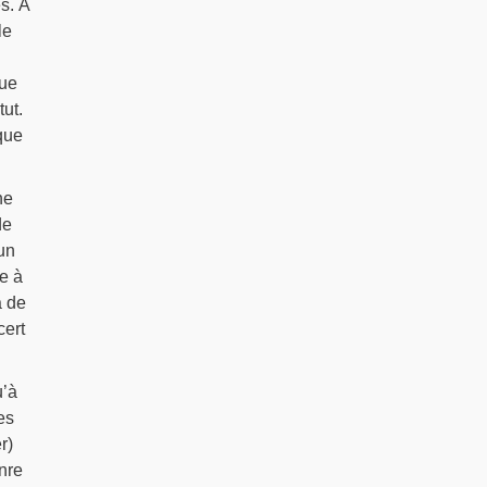
s. À
le
que
ut.
nque
he
de
un
te à
a de
cert
u’à
es
r)
nre