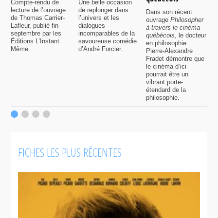
e
Compte-rendu de
Une belle occasion
a
lecture de l’ouvrage
de replonger dans
Dans son récent
q
de Thomas Carrier-
l’univers et les
ouvrage
Philosopher
p
Lafleur, publié fin
dialogues
à travers le cinéma
c
septembre par les
incomparables de la
québécois
, le docteur
p
Éditions L’Instant
savoureuse comédie
en philosophie
d
Même.
d’André Forcier.
Pierre-Alexandre
J
Fradet démontre que
a
le cinéma d’ici
a
pourrait être un
r
vibrant porte-
i
étendard de la
m
philosophie.
FICHES LES PLUS RÉCENTES