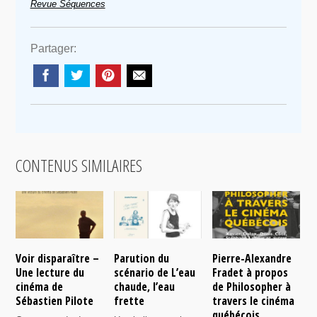
Revue Séquences
Partager:
CONTENUS SIMILAIRES
Voir disparaître –
Parution du
Pierre-Alexandre
L
Une lecture du
scénario de L’eau
Fradet à propos
q
cinéma de
chaude, l’eau
de Philosopher à
c
Sébastien Pilote
frette
travers le cinéma
B
québécois