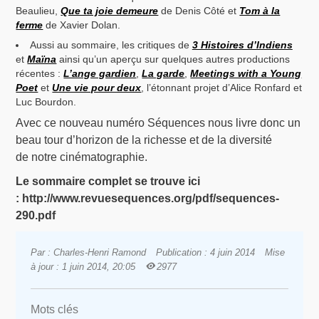
Beaulieu,
Que ta joie demeure
de Denis Côté et
Tom à la
ferme
de Xavier Dolan.
Aussi au sommaire, les critiques de
3 Histoires d’Indiens
et
Maïna
ainsi qu’un aperçu sur quelques autres productions
récentes :
L’ange gardien
,
La garde
,
Meetings with a Young
Poet
et
Une vie pour deux
, l’étonnant projet d’Alice Ronfard et
Luc Bourdon.
Avec ce nouveau numéro Séquences nous livre donc un
beau tour d’horizon de la richesse et de la diversité
de notre cinématographie.
Le sommaire complet se trouve ici
: http://www.revuesequences.org/pdf/sequences-
290.pdf
Par : Charles-Henri Ramond
Publication : 4 juin 2014
Mise
à jour : 1 juin 2014, 20:05
2977
Mots clés