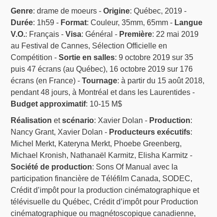
Genre
: drame de moeurs -
Origine
: Québec, 2019 -
Durée
: 1h59 -
Format
: Couleur, 35mm, 65mm -
Langue
V.O.
: Français -
Visa
: Général -
Première
: 22 mai 2019
au Festival de Cannes, Sélection Officielle en
Compétition -
Sortie en salles
: 9 octobre 2019 sur 35
puis 47 écrans (au Québec), 16 octobre 2019 sur 176
écrans (en France) -
Tournage
: à partir du 15 août 2018,
pendant 48 jours, à Montréal et dans les Laurentides -
Budget approximatif
: 10-15 M$
Réalisation
et
scénario
: Xavier Dolan -
Production
:
Nancy Grant, Xavier Dolan -
Producteurs exécutifs
:
Michel Merkt, Kateryna Merkt, Phoebe Greenberg,
Michael Kronish, Nathanaël Karmitz, Elisha Karmitz -
Société de production
: Sons Of Manual avec la
participation financière de Téléfilm Canada, SODEC,
Crédit d’impôt pour la production cinématographique et
télévisuelle du Québec, Crédit d’impôt pour Production
cinématographique ou magnétoscopique canadienne,