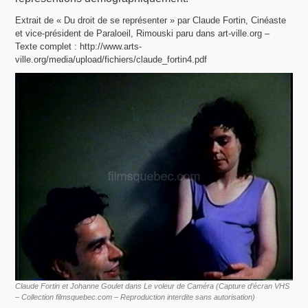
Extrait de « Du droit de se représenter » par Claude Fortin, Cinéaste
et vice-président de Paraloeil, Rimouski paru dans art-ville.org –
Texte complet : http://www.arts-
ville.org/media/upload/fichiers/claude_fortin4.pdf
Claude Fortin et Johanne Goulet dans Le voleur de Caméra (Capture d’écran VHS
– Collection filmsquebec.com – Reproduction interdite sans autorisation)