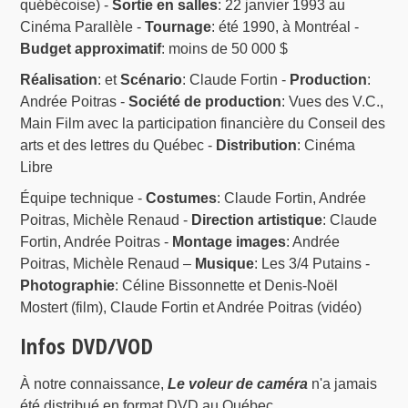
québécoise) -
Sortie en salles
: 22 janvier 1993 au
Cinéma Parallèle -
Tournage
: été 1990, à Montréal -
Budget approximatif
: moins de 50 000 $
Réalisation
: et
Scénario
: Claude Fortin -
Production
:
Andrée Poitras -
Société de production
: Vues des V.C.,
Main Film avec la participation financière du Conseil des
arts et des lettres du Québec -
Distribution
: Cinéma
Libre
Équipe technique -
Costumes
: Claude Fortin, Andrée
Poitras, Michèle Renaud -
Direction artistique
: Claude
Fortin, Andrée Poitras -
Montage images
: Andrée
Poitras, Michèle Renaud –
Musique
: Les 3/4 Putains -
Photographie
: Céline Bissonnette et Denis-Noël
Mostert (film), Claude Fortin et Andrée Poitras (vidéo)
Infos DVD/VOD
À notre connaissance,
Le voleur de caméra
n'a jamais
été distribué en format DVD au Québec.