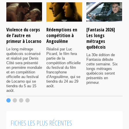
Violence du corps
Rédemptions en
[Fantasia 2026]
L
de l’autre en
compétition à
Les longs
p
primeur à Locarno
Angoulême
métrages
c
québécois
F
Le long métrage
Réalisé par Luc
québécois scénarisé
Picard, le film fera
La 30e édition de
A
et réalisé par Denis
partie de la
Fantasia débute
p
Côté sera présenté
compétition officielle
cette semaine. Six
p
en première mondiale
du festival du film
longs métrages
F
et en compétition
francophone
québécois seront
S
officielle au festival
d’Angoulême, qui se
présentés en
s
de Locarno qui se
tiendra du 24 au 29
primeur.
p
tiendra du 5 au 15
août.
q
août.
p
c
F
FICHES LES PLUS RÉCENTES