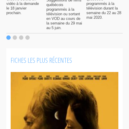
Suggestions de films
vidéo à la demande
programmés à la
q
québécois
le 18 janvier
télévision durant la
s
programmés à la
prochain.
semaine du 22 au 28
d
télévision ou sortant
mai 2020.
l
en VOD au cours de
la semaine du 29 mai
au 5 juin.
FICHES LES PLUS RÉCENTES