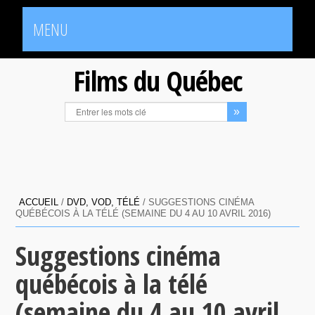
MENU
Films du Québec
ACCUEIL
/
DVD, VOD, TÉLÉ
/
SUGGESTIONS CINÉMA
QUÉBÉCOIS À LA TÉLÉ (SEMAINE DU 4 AU 10 AVRIL 2016)
Suggestions cinéma
québécois à la télé
(semaine du 4 au 10 avril