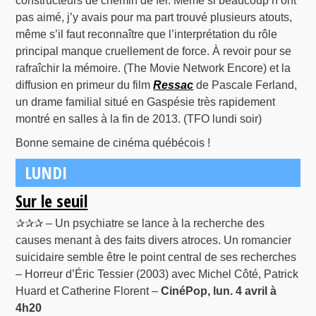
constructeurs de chemin de fer. Même si beaucoup n’ont
pas aimé, j’y avais pour ma part trouvé plusieurs atouts,
même s’il faut reconnaître que l’interprétation du rôle
principal manque cruellement de force. À revoir pour se
rafraîchir la mémoire. (The Movie Network Encore) et la
diffusion en primeur du film
Ressac
de Pascale Ferland,
un drame familial situé en Gaspésie très rapidement
montré en salles à la fin de 2013. (TFO lundi soir)
Bonne semaine de cinéma québécois !
LUNDI
Sur le seuil
✰✰✰ – Un psychiatre se lance à la recherche des
causes menant à des faits divers atroces. Un romancier
suicidaire semble être le point central de ses recherches
– Horreur d’Éric Tessier (2003) avec Michel Côté, Patrick
Huard et Catherine Florent –
CinéPop, lun. 4 avril à
4h20