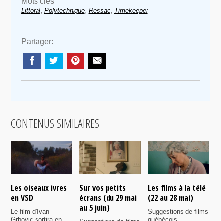
Mots clés
,
,
,
Littoral
Polytechnique
Ressac
Timekeeper
Partager:
CONTENUS SIMILAIRES
Les oiseaux ivres
Sur vos petits
Les films à la télé
N
en VSD
écrans (du 29 mai
(22 au 28 mai)
d
au 5 juin)
Le film d’Ivan
Suggestions de films
P
Grbovic sortira en
québécois
p