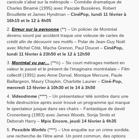
canicule s’abat sur la métropole – Comédie dramatique de
Charles Binamé (1995) avec Pascale Bussières, Robert
Brouillette et James Hyndman –
CinéPop, lundi 11 février à
16h15 et le 12 à 4h05
Erreur sur la personne
(**) – Un policier de Montréal
devenu sourd par accident traque une voleuse de cartes de
crédit afin de découvrir ses motifs – Polar de Jean-Guy Noël
avec Michel Côté, Macha Grenon, Paul Doucet –
CinéPop,
lundi 11 février à 23h50 et le 12 à 12h50
Montréal vu par…
(**½) – Six court métrages mettent en
valeur le passé et le présent de l’imaginaire montréalais – Film
collectif (1991) avec Anne Dorval, Monique Mercure, Paule
Baillargeon, Maury Chaykin, Charlotte Laurier –
Ciné-Pop,
mercredi 13 février à 10h30 et le 14 à 3h50
Videodrome
(****) – Un présentateur télé sombre dans une
folie destructrice après avoir trouvé un programme qui marque
le spectateur jusque dans ses chairs – Fantastique de david
Cronenberg (1983) avec James Woods, Sonja Smits et
Deborah Harry –
Mpix Encore, jeudi 14 février à 4h35
Possible Worlds
(****) – Une enquête sur un crime sordide,
une recherche de l’être aimé. Un point commun, des options