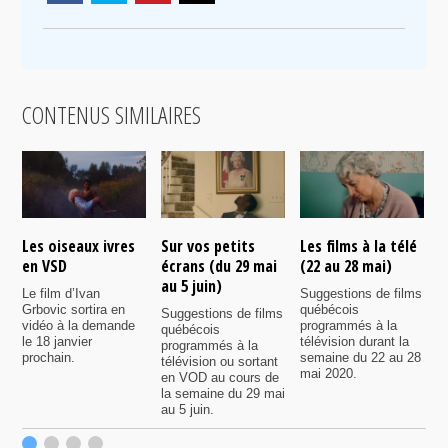
CONTENUS SIMILAIRES
Les oiseaux ivres
Sur vos petits
Les films à la télé
N
en VSD
écrans (du 29 mai
(22 au 28 mai)
d
au 5 juin)
Le film d’Ivan
Suggestions de films
P
Grbovic sortira en
québécois
p
Suggestions de films
vidéo à la demande
programmés à la
q
québécois
le 18 janvier
télévision durant la
s
programmés à la
prochain.
semaine du 22 au 28
d
télévision ou sortant
mai 2020.
l
en VOD au cours de
la semaine du 29 mai
au 5 juin.