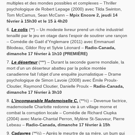
multiples et des mondes possibles et complexes – Thriller
psychologique de Robert Lepage (2000) avec Tilda Swinton,
Tom McCamus, Sean McCann –
Mpix Encore 2, jeudi 14
février à 15h30 et le 15 à 4h20
Le colis
(**) – Un modeste livreur prend un riche industriel
tenaillé par le jeu en otage dans l’espoir de soutirer une rançon
– Comédie de Gaël d’Ynglemare (2011) avec Emmanuel
Bilodeau, Gildor Roy et Sylvie Léonard –
Radio-Canada,
dimanche 17 février à 1h10 (PREMIÈRE)
Le déserteur
(***) – Durant la seconde guerre mondiale, la
mort d’un un déserteur abatteu par la police montée
canadienne fait l’objet d’une enquête journalistique – Drame
psychologique de Simon Lavoie (2008) avec Émile Proulx-
Cloutier, Raymond Cloutier, Danielle Proulx –
Radio-Canada,
dimanche 17 février à 3h10
L’incomparable Mademoiselle C.
(**½) – Devenue factrice,
mademoiselle Charlotte redonne vie à un village morne et
combat la corruption locale – Comédie de Richard Ciupka
(2004) avec Marie-Chantal Perron, Mylène St-Sauveur, Pierre
Lebeau –
Radio-Canada, dimanche 17 février à 15h
Cadavres
(**½) – Après le meurtre de sa mère, un bum qui