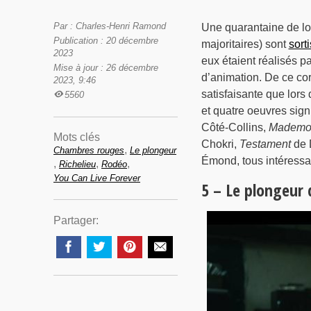
Par : Charles-Henri Ramond
Une quarantaine de lo
Publication : 20 décembre
majoritaires) sont
sort
2023
eux étaient réalisés pa
Mise à jour : 26 décembre
d’animation. De ce cor
2023, 9:46
satisfaisante que lors
5560
et quatre oeuvres signi
Côté-Collins,
Mademoi
Mots clés
Chokri,
Testament
de 
,
Chambres rouges
Le plongeur
Émond, tous intéressan
,
,
,
Richelieu
Rodéo
You Can Live Forever
5 – Le plongeur d
Partager: