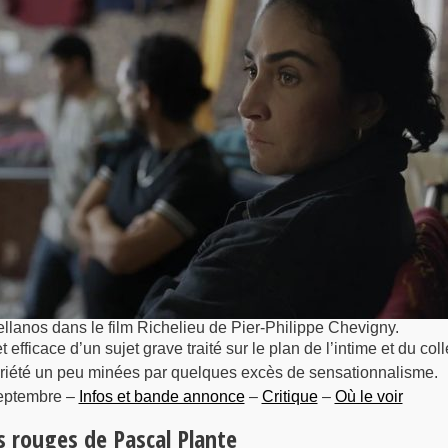
ellanos dans le film Richelieu de Pier-Philippe Chevigny.
et efficace d’un sujet grave traité sur le plan de l’intime et du colle
briété un peu minées par quelques excès de sensationnalisme.
eptembre –
Infos et bande annonce
–
Critique
–
Où le voir
 rouges de Pascal Plante