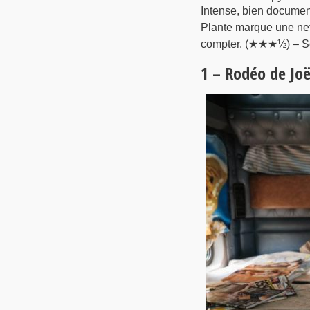
Intense, bien documen
Plante marque une nett
compter. (★★★½) – So
1 – Rodéo de Joë