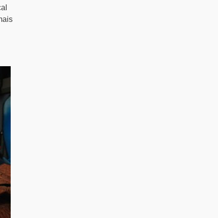
al
mais