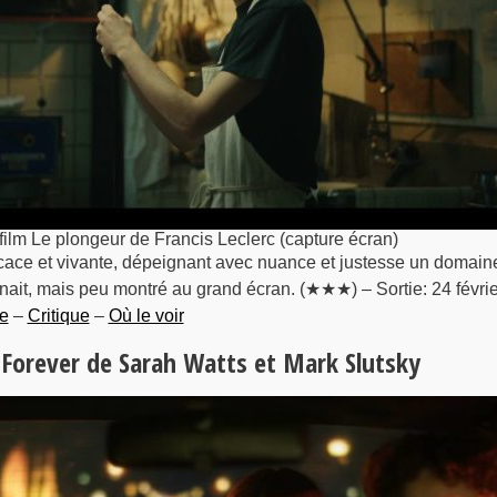
film Le plongeur de Francis Leclerc (capture écran)
icace et vivante, dépeignant avec nuance et justesse un domain
ait, mais peu montré au grand écran. (★★★) – Sortie: 24 févrie
e
–
Critique
–
Où le voir
 Forever de Sarah Watts et Mark Slutsky