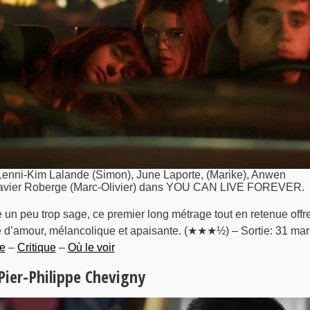
 Lenni-Kim Lalande (Simon), June Laporte, (Marike), Anwen
 Xavier Roberge (Marc-Olivier) dans YOU CAN LIVE FOREVER.
e un peu trop sage, ce premier long métrage tout en retenue offr
ire d’amour, mélancolique et apaisante. (★★★½) – Sortie: 31 mar
e
–
Critique
–
Où le voir
 Pier-Philippe Chevigny