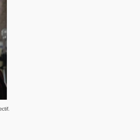
ctif.