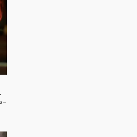
e
s –