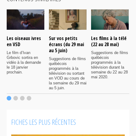
Les oiseaux ivres
Sur vos petits
Les films à la télé
N
en VSD
écrans (du 29 mai
(22 au 28 mai)
d
au 5 juin)
Le film d’Ivan
Suggestions de films
P
Grbovic sortira en
québécois
p
Suggestions de films
vidéo à la demande
programmés à la
q
québécois
le 18 janvier
télévision durant la
s
programmés à la
prochain.
semaine du 22 au 28
d
télévision ou sortant
mai 2020.
l
en VOD au cours de
la semaine du 29 mai
au 5 juin.
FICHES LES PLUS RÉCENTES