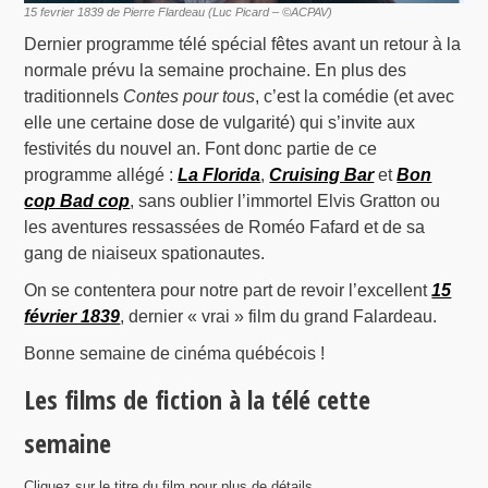
15 fevrier 1839 de Pierre Flardeau (Luc Picard – ©ACPAV)
Dernier programme télé spécial fêtes avant un retour à la
normale prévu la semaine prochaine. En plus des
traditionnels
Contes pour tous
, c’est la comédie (et avec
elle une certaine dose de vulgarité) qui s’invite aux
festivités du nouvel an. Font donc partie de ce
programme allégé :
La Florida
,
Cruising Bar
et
Bon
cop Bad cop
, sans oublier l’immortel Elvis Gratton ou
les aventures ressassées de Roméo Fafard et de sa
gang de niaiseux spationautes.
On se contentera pour notre part de revoir l’excellent
15
février 1839
, dernier « vrai » film du grand Falardeau.
Bonne semaine de cinéma québécois !
Les films de fiction à la télé cette
semaine
Cliquez sur le titre du film pour plus de détails.