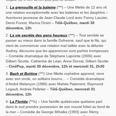
La grenouille et la baleine
(***) – Une fillette de 12 ans vit
une relation exceptionnelle avec les baleines et les dauphins –
Aventures jeunesse de Jean-Claude Lord avec Fanny Lauzier,
Denis Forest, Marina Orsini –
Télé-Québec, mardi 30
décembre, 12h
La vie secrète des gens heureux
(***) – Tout semble se
passer au mieux dans la famille Dufresne, sauf que le fils, qui
vient de commencer une relation mal taillée avec la délurée
Audrey, découvre que les apparences sont parfois trompeuses
– Comédie dramatique de Stéphane Lapointe (2006) avec
Gilbert Sicotte, Catherine de Léan, Anne Dorval, Gilbert Sicotte
–
CinéPop, mardi 30 décembre, 12h et mercredi 31, 2h30
Bach et Bottine
(***) Une fillette orpheline apprend, vivre
avec son oncle, un solitaire bourru… – Comédie dramatique
d’André Melançon (1986) avec Mahée Paiement, Raymond
Legault, Andrée Pelletier –
Télé-Québec, mercredi 31
décembre, 12h
La Florida
(**½) – Une famille québécoise quétaine part
dans le sud prendre possession de son nouvel hôtel au bord de
la mer – Comédie de George Mihalka (1993) avec Rémy