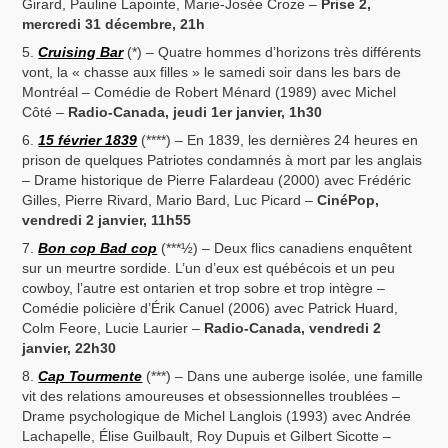
Girard, Pauline Lapointe, Marie-Josée Croze –
Prise 2,
mercredi 31 décembre, 21h
Cruising Bar
(*) – Quatre hommes d’horizons très différents
vont, la « chasse aux filles » le samedi soir dans les bars de
Montréal – Comédie de Robert Ménard (1989) avec Michel
Côté –
Radio-Canada, jeudi 1er janvier, 1h30
15 février 1839
(****) – En 1839, les dernières 24 heures en
prison de quelques Patriotes condamnés à mort par les anglais
– Drame historique de Pierre Falardeau (2000) avec Frédéric
Gilles, Pierre Rivard, Mario Bard, Luc Picard –
CinéPop,
vendredi 2 janvier, 11h55
Bon cop Bad cop
(***½) – Deux flics canadiens enquêtent
sur un meurtre sordide. L’un d’eux est québécois et un peu
cowboy, l’autre est ontarien et trop sobre et trop intègre –
Comédie policière d’Érik Canuel (2006) avec Patrick Huard,
Colm Feore, Lucie Laurier –
Radio-Canada, vendredi 2
janvier, 22h30
Cap Tourmente
(***) – Dans une auberge isolée, une famille
vit des relations amoureuses et obsessionnelles troublées –
Drame psychologique de Michel Langlois (1993) avec Andrée
Lachapelle, Élise Guilbault, Roy Dupuis et Gilbert Sicotte –