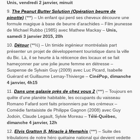
Unis, vendredi 2 janvier, minuit
The Peanut Butter Solution (Opération beurre de
pinotte)
(***) – Un enfant qui perd ses cheveux découvre une
formule magique à base de beurre d’arachides – Film jeunesse
de Michael Rubbo (1985) avec Mathew Mackay –
Unis,
samedi 3 janvier 2015, 20h
Détour
(**½) – Un timide ingénieur montréalais part
présenter un projet de développement touristique dans la ville
du Bic. Là, il se heurte à la réticence des locaux et se fait
hameçonner par une jolie jeune femme en détresse –
Suspense de Sylvain Guy (2009) avec Luc Picard, Isabelle
Guérard et Guillaume Lemay-Thivierge –
CinéPop, dimanche
4 janvier, 4h15
Dans une galaxie près de chez vous 2
(***) – Toujours en
quête d’une planète habitable, les occupants du vaisseau
Romano Fafard sont faits prisonniers par les crémeux –
Comédie fantaisiste de Philippe Gagnon (2008) avec Guy
Jodoin, Claude Legault, Sylvie Moreau –
Télé-Québec,
dimanche 4 janvier, 12h
Elvis Gratton II, Miracle à Memphis
(***) – Suite des
tribulations de notre héro quétaine national qui devient vedette