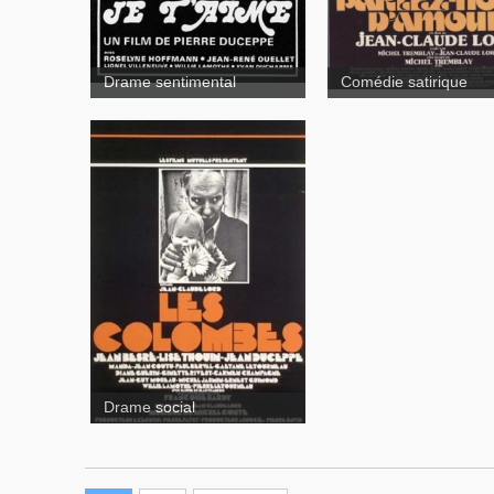
Drame sentimental
Comédie satirique
Les colombes
Drame social