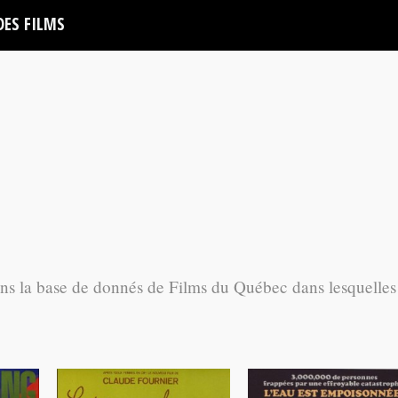
DES FILMS
ans la base de donnés de Films du Québec dans lesquelles