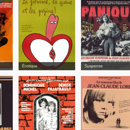
Panique
La Pomme, la queue et
les pépins
Érotique
Suspense
Je suis loin de toi
Eclair au chocolat
Mignonne