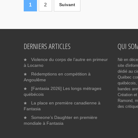
1
2
Suivant
DERNIERS ARTICLES
QUI SO
Violence du corps de l’autre en primeur
Né en déce
à Locarno
site d'info
dédié au ci
Rédemptions en compétition à
Québec cont
Angoulême
québécois, 
[Fantasia 2026] Les longs métrages
bandes ann
québécois
Création et
Ramond, me
La place en première canadienne à
des critiqu
Fantasia
Someone’s Daughter en première
mondiale à Fantasia