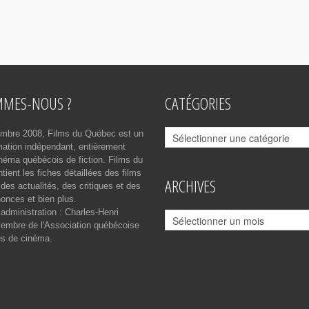
MMES-NOUS ?
CATÉGORIES
Catégories
mbre 2008, Films du Québec est un
rmation indépendant, entièrement
néma québécois de fiction. Films du
ient les fiches détaillées des films
ARCHIVES
des actualités, des critiques et des
onces et bien plus.
 administration : Charles-Henri
Archives
mbre de l'Association québécoise
es de cinéma.