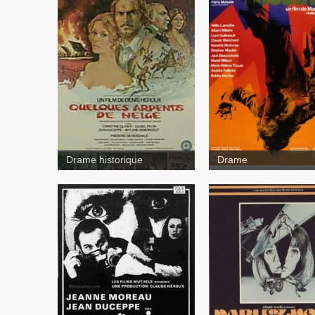
Mustang
Quelques
arpents de neige
Drame historique
Drame
Parlez-nous d'amour