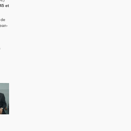
45 et
 de
Jean-
à