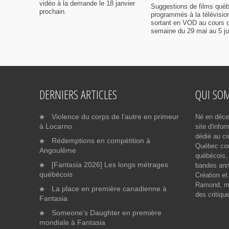
vidéo à la demande le 18 janvier
Suggestions de films qué
prochain.
programmés à la télévisio
sortant en VOD au cours d
semaine du 29 mai au 5 ju
DERNIERS ARTICLES
QUI SO
Violence du corps de l’autre en primeur
Né en déce
à Locarno
site d'info
dédié au ci
Rédemptions en compétition à
Québec cont
Angoulême
québécois, 
[Fantasia 2026] Les longs métrages
bandes ann
québécois
Création et
Ramond, me
La place en première canadienne à
des critiqu
Fantasia
Someone’s Daughter en première
mondiale à Fantasia