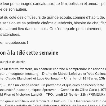
de leur personnages caricaturaux. Le film, polisson et amoral, po
e de son auteur.
lat du côté des diffuseurs de grande écoute, comme d’habitude.
sans doute sa pelletée cinéma québécois, histoire de chauffer
 qui auront lieu dans un mois. On s’en reparle prochainement,
t attendues.
éma québécois !
ion à la télé cette semaine
pour plus de détails.
s d’un festival western, un chanteur cherche à comprendre les raisons 
é par un fougueux mustang – Drame de Marcel Lefebvre et Yves Gélina
he, Claude Blanchard et Luce Guilbeault –
Unis, lundi 16 février, 13h
*) – Dans un village reculé, un proxénète et quelques aossicées tente
sans avoir à passer quelques épreuves… Comédie de Gilles Carle (197
d Pilon et Micheline Lanctôt –
TFO, lundi 16 février, 21h
(PRIMEUR)
oniqueur ambitieux est témoin d’un hold-up. Il suit les traces de l’un d
fuite – Drame policier de André Melançon (1990) avec Marcel Leboeuf, D