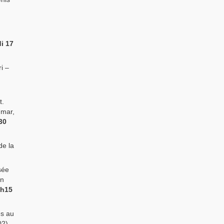
i 17
i –
t.
mmar,
30
de la
sée
an
4h15
es au
02)