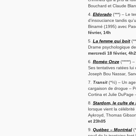
Bouchard et Claude Bla
Eldorado
(***) – Le t
d’insouciance tandis qu’
Binamé (1995) avec Pasc
février, 14h
La femme qui boit
(**
Drame psychologique de 
mercredi 18 février, 4h2
Roméo Onze
(*****) 
Ses tentatives ratées lu
Joseph Bou Nassar, Sa
Transit
(*½) – Un agen
cargaison de drogue – Pol
Cortina et Julie DuPage
Stardom, le culte de 
lorsque vient la célébri
Aykroyd, Thomas Gibson
et 23h05
Québec – Montréal
(*
seuil de la trentaine fon