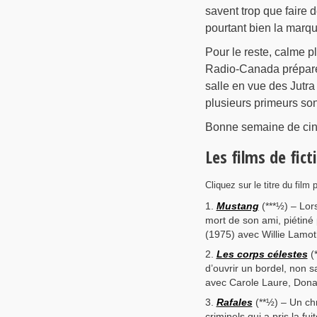
savent trop que faire 
pourtant bien la marqu
Pour le reste, calme p
Radio-Canada prépare 
salle en vue des Jutra
plusieurs primeurs son
Bonne semaine de cin
Les films de fict
Cliquez sur le titre du film 
Mustang
(***½) – Lor
mort de son ami, piétin
(1975) avec Willie Lamot
Les corps célestes
(*
d’ouvrir un bordel, non 
avec Carole Laure, Donal
Rafales
(**½) – Un chr
criminels qui a pris la 