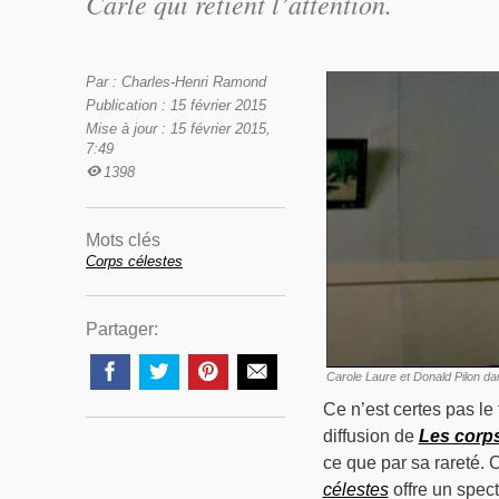
Carle qui retient l’attention.
Par : Charles-Henri Ramond
Publication : 15 février 2015
Mise à jour : 15 février 2015,
7:49
1398
Mots clés
Corps célestes
Partager:
Carole Laure et Donald Pilon d
Ce n’est certes pas le 
diffusion de
Les corps
ce que par sa rareté. 
célestes
offre un spec