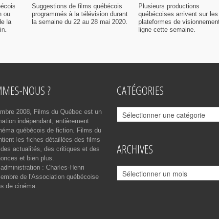
bécois
Suggestions de films québécois
Plusieurs productions
n ou
programmés à la télévision durant
québécoises arrivent sur les
e la
la semaine du 22 au 28 mai 2020.
plateformes de visionnemen
in.
ligne cette semaine.
MMES-NOUS ?
CATÉGORIES
Catégories
mbre 2008, Films du Québec est un
rmation indépendant, entièrement
néma québécois de fiction. Films du
ient les fiches détaillées des films
ARCHIVES
des actualités, des critiques et des
onces et bien plus.
 administration : Charles-Henri
Archives
mbre de l'Association québécoise
es de cinéma.