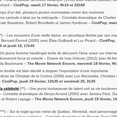
nchard –
CinéPop, mardi 17 février, 9h10 et 22h50
emps d’un été, plusieurs jeunes montréalais vivent des moments
une canicule s’abat sur la métropole – Comédie dramatique de Charles
ale Bussières, Robert Brouillette et James Hyndman –
CinéPop, mard
*) – Les souvenirs d’une vieille dame, ex-alcoolique lâchée par son mar
Bernard Émond (2000) avec Élise Guilbault et Luc Picard –
CinéPop,
0 et jeudi 19, 17h45
– Un jeune homme handicapé tente de découvrir l’âme soeur sur interne
i donneront force et volonté – Drame de Ivan Grbovic (2012) avec Ali A
nda Bourenane –
The Movie Network Encore, mercredi 18 février, 4h
t double est bien décidé à stopper l’importation d’une importante
icier de Christian de la Cortina (2008) avec Luc Morissette, Christian 
 –
CinéPop, jeudi 19 février, 12h30 et vendredi 20, 2h35
la célébrité
(**) – Une jeune hockeyeuse de talent voit sa vie boulever
té – Comédie dramatique de Denys Arcand (2000) avec Jessica Paré, D
 et Robert Lepage –
The Movie Network Encore, jeudi 19 février, 1
***) – Sur le trajet qui les mène de Québec, Montréal, neuf personnag
t le point sur leur existence – Comédie dramatique de Ricardo Trogi (20