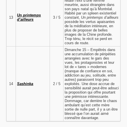
relate l’exil d’une femme
meurtrie, aussi étrangère dans
son pays natal qu’à Montréal.
Habité par un spleen existentiel
Un printemps
13
3 / 5
constant,
Un printemps d’ailleurs
d’ailleurs
possède les vertus apaisantes
de la méditation intérieure, en
plus de proposer de belles
images de la Chine profonde.
Trop ténu, le récit se perd en
cours de route.
Dimanche 15 – Empêtrés dans
une accumulation de péripéties
arrangées avec le gars des
vues, les protagonistes et leur
lot de « tares » modernes
(manque de confiance en soi,
addiction au jeu, solitude, entre
autres) paraissent trop peu
14
Sashinka
2 / 5
exploités. Une dose accrue de
sensibilité aurait peut-être adouci
la proposition qui offre pourtant
une prémisse intéressante.
Dommage, car derrière le chaos
ambulant qu’est cette mère
sortie de nulle part, il y a un être
blessé que l’on aurait aimé
connaître davantage.