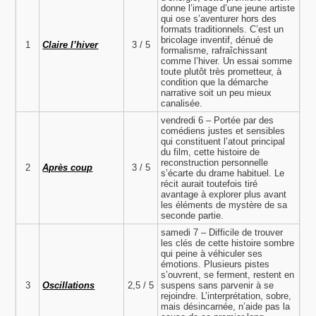
donne l’image d’une jeune artiste
qui ose s’aventurer hors des
formats traditionnels. C’est un
bricolage inventif, dénué de
1
Claire l’hiver
3 / 5
formalisme, rafraîchissant
comme l’hiver. Un essai somme
toute plutôt très prometteur, à
condition que la démarche
narrative soit un peu mieux
canalisée.
vendredi 6 – Portée par des
comédiens justes et sensibles
qui constituent l’atout principal
du film, cette histoire de
reconstruction personnelle
2
Après coup
3 / 5
s’écarte du drame habituel. Le
récit aurait toutefois tiré
avantage à explorer plus avant
les éléments de mystère de sa
seconde partie.
samedi 7 – Difficile de trouver
les clés de cette histoire sombre
qui peine à véhiculer ses
émotions. Plusieurs pistes
s’ouvrent, se ferment, restent en
3
Oscillations
2,5 / 5
suspens sans parvenir à se
rejoindre. L’interprétation, sobre,
mais désincarnée, n’aide pas la