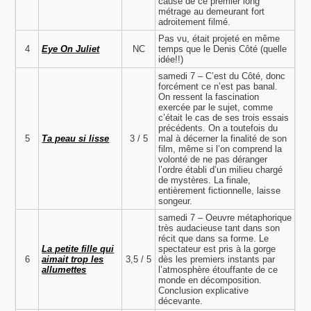
cause de ce premier long
métrage au demeurant fort
adroitement filmé.
Pas vu, était projeté en même
4
Eye On Juliet
NC
temps que le Denis Côté (quelle
idée!!)
samedi 7 – C’est du Côté, donc
forcément ce n’est pas banal.
On ressent la fascination
exercée par le sujet, comme
c’était le cas de ses trois essais
précédents. On a toutefois du
5
Ta peau si lisse
3 / 5
mal à décerner la finalité de son
film, même si l’on comprend la
volonté de ne pas déranger
l’ordre établi d’un milieu chargé
de mystères. La finale,
entièrement fictionnelle, laisse
songeur.
samedi 7 – Oeuvre métaphorique
très audacieuse tant dans son
récit que dans sa forme. Le
La petite fille qui
spectateur est pris à la gorge
6
aimait trop les
3,5 / 5
dès les premiers instants par
allumettes
l’atmosphère étouffante de ce
monde en décomposition.
Conclusion explicative
décevante.