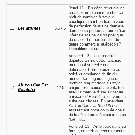
Jeudi 12 – En dépit de quelques
errances en première partie, ce
récit de zombies à saveur
bucolique atteint un haut niveau
de perfection dans une dernière
11
Les affamés
3,5 / 5
demi-heure portée par une grâce
infernale et une vision poétique
du chaos. Le meilleur film de
genre commercial québécois?
Probablement oui.
Vendredi 13 – Une tonalité
déjantée anime cette fantaisie
tout aussi surréelle que
débonaire. Entre bronzette au
soleil et ambiance de fin du
monde, Ian Lagarde signe un
premier long métrage au style
All You Can Eat
12
4 / 5
unique. Son bouddha bienfaiteur
Bouddha
est-il la marque d’une signature
naissante? Peut-être, on verra la
suite des choses. En attendant,
All You Can Eat Bouddha
est
assurément notre coup de coeur
de la sélection québécoise de ce
46e FNC.
Vendredi 13 – Ambitieux dans sa
forme, ce récit de reconstruction