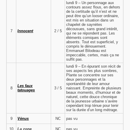
lundi 9 – Un personnage aux
contours assez flous, en dehors
de la certitude qu’il n’est et ne
peut être qu’un looser ordinaire,
est mis en situation dans un
chapelet de saynètes
décousues, sans grand intérêt,
7
Innocent
2 / 5
qui ne se répondent pas. Les
éléments comiques sont
absents. Tout est superficiel, y
compris le dénouement.
Emmanuel Bilodeau est
impeccable, certes, mais ça ne
suffit pas.
lundi 9 – En épurant son récit de
ses aspects les plus sombres,
Plante se concentre sur ses
deux personnages et la
spontanéité de leur amour
Les faux
8
3 / 5
naissant. Empreinte de plusieurs
tatouages
beaux moments, d’humour et de
naturel, cette douce chronique
de la jeunesse urbaine s’avère
cependant trop ténue pour tenir
sur la durée d’un long métrage.
9
Vénus
NC
pas vu
10
La zone
NC
pas vu