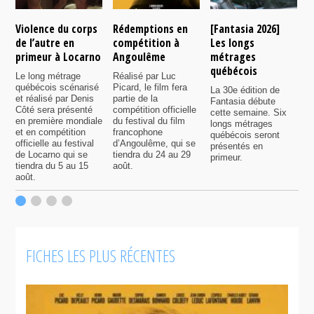
Violence du corps
Rédemptions en
[Fantasia 2026]
L
de l’autre en
compétition à
Les longs
p
primeur à Locarno
Angoulême
métrages
c
québécois
F
Le long métrage
Réalisé par Luc
québécois scénarisé
Picard, le film fera
La 30e édition de
A
et réalisé par Denis
partie de la
Fantasia débute
p
Côté sera présenté
compétition officielle
cette semaine. Six
p
en première mondiale
du festival du film
longs métrages
F
et en compétition
francophone
québécois seront
S
officielle au festival
d’Angoulême, qui se
présentés en
s
de Locarno qui se
tiendra du 24 au 29
primeur.
p
tiendra du 5 au 15
août.
q
août.
p
c
F
FICHES LES PLUS RÉCENTES