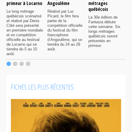
primeur à Locarno
Angoulême
métrages
c
québécois
F
Le long métrage
Réalisé par Luc
québécois scénarisé
Picard, le film fera
La 30e édition de
A
et réalisé par Denis
partie de la
Fantasia débute
p
Côté sera présenté
compétition officielle
cette semaine. Six
p
en première mondiale
du festival du film
longs métrages
F
et en compétition
francophone
québécois seront
S
officielle au festival
d’Angoulême, qui se
présentés en
s
de Locarno qui se
tiendra du 24 au 29
primeur.
p
tiendra du 5 au 15
août.
q
août.
p
c
F
FICHES LES PLUS RÉCENTES