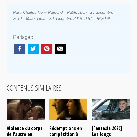
Par : Charles-Henri Ramond
Publication : 29 décembre
2019
Mise à jour : 29 décembre 2019, 9:57
2069
Partager:
CONTENUS SIMILAIRES
Violence du corps
Rédemptions en
[Fantasia 2026]
L
de l’autre en
compétition à
Les longs
p