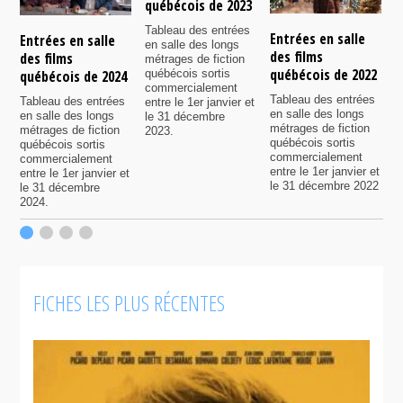
québécois de 2023
Tableau des entrées
Entrées en salle
E
Entrées en salle
en salle des longs
des films
d
des films
métrages de fiction
québécois de 2022
q
québécois sortis
québécois de 2024
commercialement
Tableau des entrées
T
Tableau des entrées
entre le 1er janvier et
en salle des longs
e
en salle des longs
le 31 décembre
métrages de fiction
m
métrages de fiction
2023.
québécois sortis
q
québécois sortis
commercialement
c
commercialement
entre le 1er janvier et
e
entre le 1er janvier et
le 31 décembre 2022
l
le 31 décembre
2
2024.
FICHES LES PLUS RÉCENTES