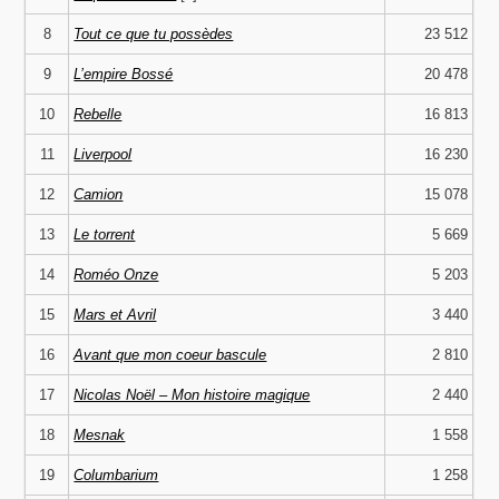
8
Tout ce que tu possèdes
23 512
9
L’empire Bossé
20 478
10
Rebelle
16 813
11
Liverpool
16 230
12
Camion
15 078
13
Le torrent
5 669
14
Roméo Onze
5 203
15
Mars et Avril
3 440
16
Avant que mon coeur bascule
2 810
17
Nicolas Noël – Mon histoire magique
2 440
18
Mesnak
1 558
19
Columbarium
1 258