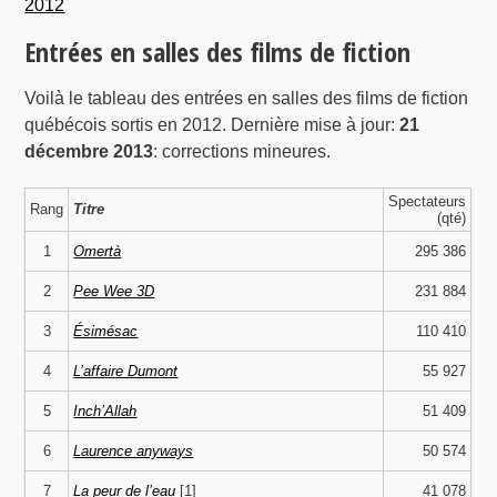
2012
Entrées en salles des films de fiction
Voilà le tableau des entrées en salles des films de fiction
québécois sortis en 2012. Dernière mise à jour:
21
décembre 2013
: corrections mineures.
Spectateurs
Rang
Titre
(qté)
1
Omertà
295 386
2
Pee Wee 3D
231 884
3
Ésimésac
110 410
4
L’affaire Dumont
55 927
5
Inch’Allah
51 409
6
Laurence anyways
50 574
7
La peur de l’eau
[1]
41 078