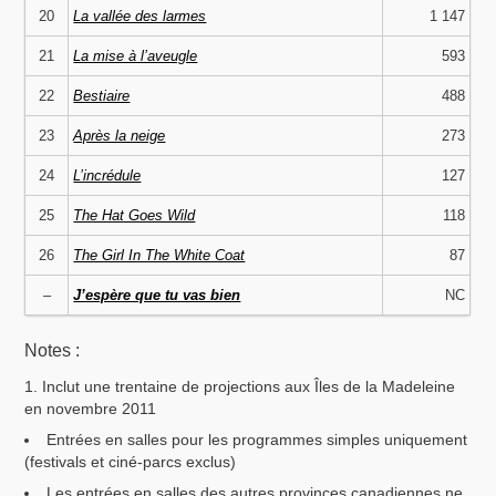
20
La vallée des larmes
1 147
21
La mise à l’aveugle
593
22
Bestiaire
488
23
Après la neige
273
24
L’incrédule
127
25
The Hat Goes Wild
118
26
The Girl In The White Coat
87
–
J’espère que tu vas bien
NC
Notes :
Inclut une trentaine de projections aux Îles de la Madeleine
en novembre 2011
Entrées en salles pour les programmes simples uniquement
(festivals et ciné-parcs exclus)
Les entrées en salles des autres provinces canadiennes ne